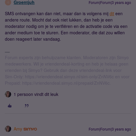
Groentjuh
Forum|Forum|3 years ago
G
SMS ontvangen kan dan niet, maar dan is volgens mij
dit
een
andere route. Mocht dat ook niet lukken, dan heb je een
moderator nodig om je te verifiëren en de activatie code via een
ander medium toe te sturen. Een moderator, die dat zou willen
doen reageert later vandaag.
Forum experts zijn behulpzame klanten. Moderatoren zijn Simyo
medewerkers. Wil je vriendendeal-korting en heb je helaas geen
vrienden bij Simyo? Gebruik dan deze vriendendeal-link voor
Sim-Only: https://vriendendeal.simyo.nl/sim-only/ZnNV6c en voor
Prepaid: https://vriendendeal.simyo.nl/prepaid/ZnNV6c.
1 persoon vindt dit leuk
Amy
Forum|Forum|3 years ago