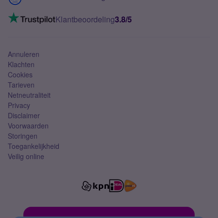
Mobiel internet
VoLTE 4G bellen
Klantbeoordeling
3.8/5
Mobiel abonnement
Simkaart
Annuleren
Klachten
Cookies
Tarieven
Netneutraliteit
Privacy
Disclaimer
Voorwaarden
Storingen
Toegankelijkheid
Veilig online