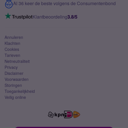
Contact
Al 36 keer de beste volgens de Consumentenbond
Mobiel internet
VoLTE 4G bellen
Klantbeoordeling
3.8/5
Mobiel abonnement
Simkaart
Annuleren
Klachten
Cookies
Tarieven
Netneutraliteit
Privacy
Disclaimer
Voorwaarden
Storingen
Toegankelijkheid
Veilig online