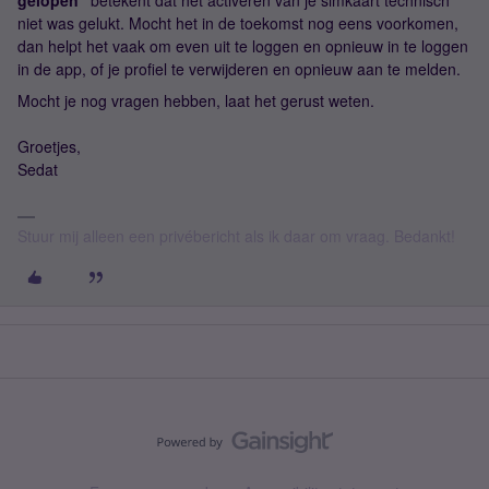
gelopen”
betekent dat het activeren van je simkaart technisch
niet was gelukt. Mocht het in de toekomst nog eens voorkomen,
dan helpt het vaak om even uit te loggen en opnieuw in te loggen
in de app, of je profiel te verwijderen en opnieuw aan te melden.
Mocht je nog vragen hebben, laat het gerust weten.
Groetjes,
Sedat
Stuur mij alleen een privébericht als ik daar om vraag. Bedankt!