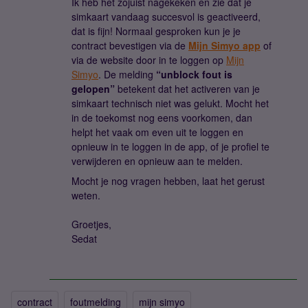
Ik heb het zojuist nagekeken en zie dat je
simkaart vandaag succesvol is geactiveerd,
dat is fijn! Normaal gesproken kun je je
contract bevestigen via de
Mijn Simyo app
of
via de website door in te loggen op
Mijn
Simyo
. De melding
“unblock fout is
gelopen”
betekent dat het activeren van je
simkaart technisch niet was gelukt. Mocht het
in de toekomst nog eens voorkomen, dan
helpt het vaak om even uit te loggen en
opnieuw in te loggen in de app, of je profiel te
verwijderen en opnieuw aan te melden.
Mocht je nog vragen hebben, laat het gerust
weten.
Groetjes,
Sedat
contract
foutmelding
mijn simyo