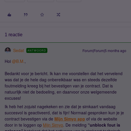
1 reactie
Sedat
Forum|Forum|5 months ago
ANTWOORD
Hoi ​
@B.M.
,
Bedankt voor je bericht. Ik kan me voorstellen dat het vervelend
was dat je de hele dag onbereikbaar was en steeds dezelfde
foutmelding kreeg bij het bevestigen van je contract. Dat is
natuurlijk niet de bedoeling, en daarvoor onze welgemeende
excuses!
Ik heb het zojuist nagekeken en zie dat je simkaart vandaag
succesvol is geactiveerd, dat is fijn! Normaal gesproken kun je je
contract bevestigen via de
Mijn Simyo app
of via de website
door in te loggen op
Mijn Simyo
. De melding
“unblock fout is