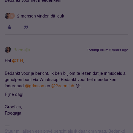
Bedankt voor het meedenken!
2 mensen vinden dit leuk
G
Roeqajja
Forum|Forum|3 years ago
Hoi
@T.H
,
Bedankt voor je bericht. Ik ben blij om te lezen dat je inmiddels al
geholpen bent via Whatsapp! Bedankt voor het meedenken
inderdaad
@grimson
en
@Groentjuh
😊.
Fijne dag!
Groetjes,
Roeqajja
Stuur mij alleen een privé bericht als ik daar om vraag. Bedankt!