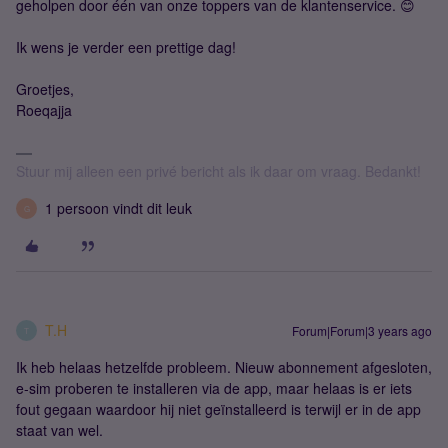
geholpen door één van onze toppers van de klantenservice. 😊
Ik wens je verder een prettige dag!
Groetjes,
Roeqajja
Stuur mij alleen een privé bericht als ik daar om vraag. Bedankt!
1 persoon vindt dit leuk
G
T.H
Forum|Forum|3 years ago
T
Ik heb helaas hetzelfde probleem. Nieuw abonnement afgesloten,
e-sim proberen te installeren via de app, maar helaas is er iets
fout gegaan waardoor hij niet geïnstalleerd is terwijl er in de app
staat van wel.