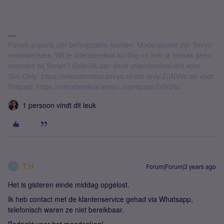
Forum experts zijn behulpzame klanten. Moderatoren zijn Simyo
medewerkers. Wil je vriendendeal-korting en heb je helaas geen
vrienden bij Simyo? Gebruik dan deze vriendendeal-link voor
Sim-Only: https://vriendendeal.simyo.nl/sim-only/ZnNV6c en voor
Prepaid: https://vriendendeal.simyo.nl/prepaid/ZnNV6c.
1 persoon vindt dit leuk
T.H
Forum|Forum|3 years ago
T
Het is gisteren einde middag opgelost.
Ik heb contact met de klantenservice gehad via Whatsapp,
telefonisch waren ze niet bereikbaar.