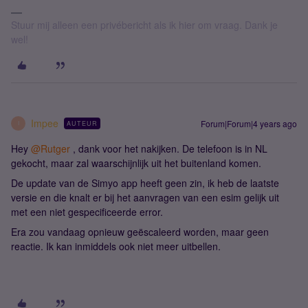
Stuur mij alleen een privébericht als ik hier om vraag. Dank je
wel!
Impee
Forum|Forum|4 years ago
AUTEUR
I
Hey
@Rutger
, dank voor het nakijken. De telefoon is in NL
gekocht, maar zal waarschijnlijk uit het buitenland komen.
De update van de Simyo app heeft geen zin, ik heb de laatste
versie en die knalt er bij het aanvragen van een esim gelijk uit
met een niet gespecificeerde error.
Era zou vandaag opnieuw geëscaleerd worden, maar geen
reactie. Ik kan inmiddels ook niet meer uitbellen.