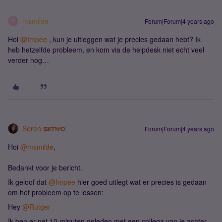
msmilde
Forum|Forum|4 years ago
M
Hoi
@Impee
, kun je uitleggen wat je precies gedaan hebt? Ik
heb hetzelfde probleem, en kom via de helpdesk niet echt veel
verder nog…
Seren
Forum|Forum|4 years ago
Hoi
@msmilde
,
Bedankt voor je bericht.
Ik geloof dat
@Impee
hier goed uitlegt wat er precies is gedaan
om het probleem op te lossen:
Hey
@Rutger
Ik ben er net 10 minuten geleden met een collega van je achter