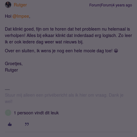
Rutger
Forum|Forum|4 years ago
Hoi
@Impee
,
Dat klinkt goed, fijn om te horen dat het probleem nu helemaal is
verholpen! Alles bij elkaar klinkt dat inderdaad erg logisch. Zo leer
ik er ook iedere dag weer wat nieuws bij.
Over en sluiten, ik wens je nog een hele mooie dag toe! 😀
Groetjes,
Rutger
Stuur mij alleen een privébericht als ik hier om vraag. Dank je
wel!
1 persoon vindt dit leuk
T