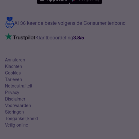
Meerdere nummers
Samsung S25 FE
Blog
5G internet
Contact
Al 36 keer de beste volgens de Consumentenbond
Mobiel internet
VoLTE 4G bellen
Klantbeoordeling
3.8/5
Mobiel abonnement
Simkaart
Annuleren
Klachten
Cookies
Tarieven
Netneutraliteit
Privacy
Disclaimer
Voorwaarden
Storingen
Toegankelijkheid
Veilig online