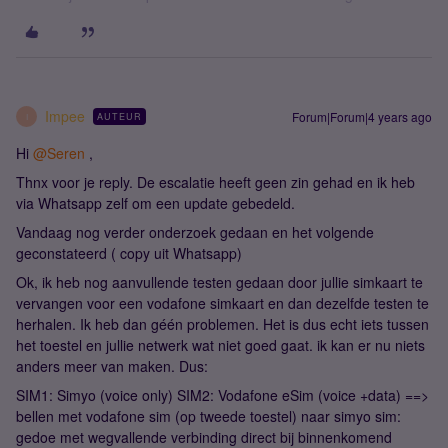
Impee
Forum|Forum|4 years ago
AUTEUR
I
Hi
@Seren
,
Thnx voor je reply. De escalatie heeft geen zin gehad en ik heb
via Whatsapp zelf om een update gebedeld.
Vandaag nog verder onderzoek gedaan en het volgende
geconstateerd ( copy uit Whatsapp)
Ok, ik heb nog aanvullende testen gedaan door jullie simkaart te
vervangen voor een vodafone simkaart en dan dezelfde testen te
herhalen. Ik heb dan géén problemen. Het is dus echt iets tussen
het toestel en jullie netwerk wat niet goed gaat. ik kan er nu niets
anders meer van maken. Dus:
SIM1: Simyo (voice only) SIM2: Vodafone eSim (voice +data) ==>
bellen met vodafone sim (op tweede toestel) naar simyo sim:
gedoe met wegvallende verbinding direct bij binnenkomend