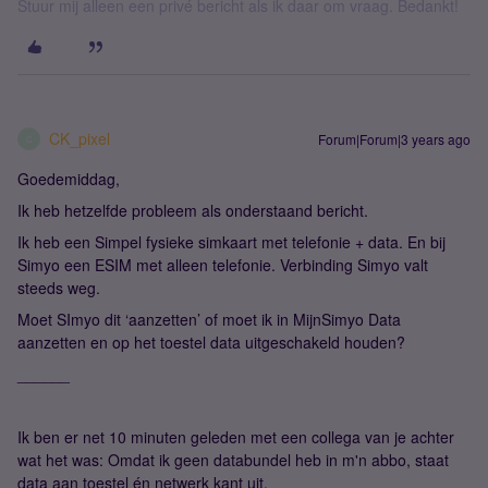
Stuur mij alleen een privé bericht als ik daar om vraag. Bedankt!
CK_pixel
Forum|Forum|3 years ago
C
Goedemiddag,
Ik heb hetzelfde probleem als onderstaand bericht.
Ik heb een Simpel fysieke simkaart met telefonie + data. En bij
Simyo een ESIM met alleen telefonie. Verbinding Simyo valt
steeds weg.
Moet SImyo dit ‘aanzetten’ of moet ik in MijnSimyo Data
aanzetten en op het toestel data uitgeschakeld houden?
______
Ik ben er net 10 minuten geleden met een collega van je achter
wat het was: Omdat ik geen databundel heb in m'n abbo, staat
data aan toestel én netwerk kant uit.