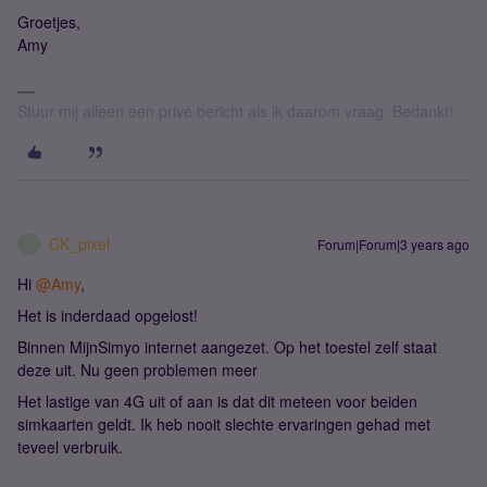
Groetjes,
Amy
Stuur mij alleen een privé bericht als ik daarom vraag. Bedankt!
CK_pixel
Forum|Forum|3 years ago
C
Hi
@Amy
,
Het is inderdaad opgelost!
Binnen MijnSimyo internet aangezet. Op het toestel zelf staat
deze uit. Nu geen problemen meer
Het lastige van 4G uit of aan is dat dit meteen voor beiden
simkaarten geldt. Ik heb nooit slechte ervaringen gehad met
teveel verbruik.