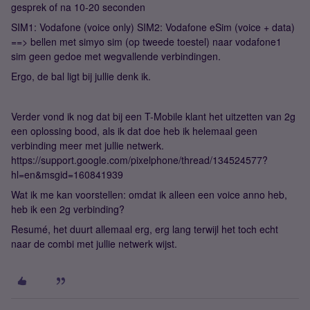
gesprek of na 10-20 seconden
SIM1: Vodafone (voice only) SIM2: Vodafone eSim (voice + data)
==> bellen met simyo sim (op tweede toestel) naar vodafone1
sim geen gedoe met wegvallende verbindingen.
Ergo, de bal ligt bij jullie denk ik.
Verder vond ik nog dat bij een T-Mobile klant het uitzetten van 2g
een oplossing bood, als ik dat doe heb ik helemaal geen
verbinding meer met jullie netwerk.
https://support.google.com/pixelphone/thread/134524577?
hl=en&msgid=160841939
Wat ik me kan voorstellen: omdat ik alleen een voice anno heb,
heb ik een 2g verbinding?
Resumé, het duurt allemaal erg, erg lang terwijl het toch echt
naar de combi met jullie netwerk wijst.