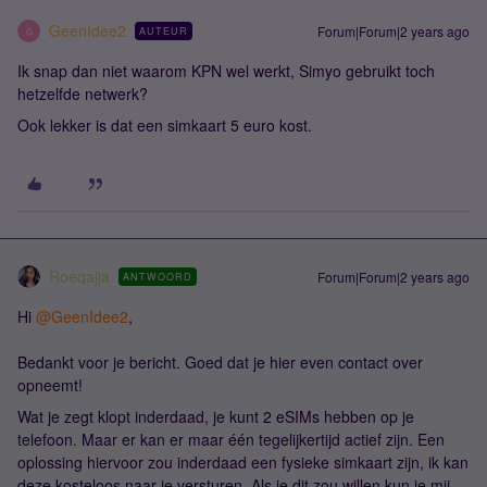
GeenIdee2
Forum|Forum|2 years ago
AUTEUR
G
Ik snap dan niet waarom KPN wel werkt, Simyo gebruikt toch
hetzelfde netwerk?
Ook lekker is dat een simkaart 5 euro kost.
Roeqajja
Forum|Forum|2 years ago
ANTWOORD
Hi
@GeenIdee2
,
Bedankt voor je bericht. Goed dat je hier even contact over
opneemt!
Wat je zegt klopt inderdaad, je kunt 2 eSIMs hebben op je
telefoon. Maar er kan er maar één tegelijkertijd actief zijn. Een
oplossing hiervoor zou inderdaad een fysieke simkaart zijn, ik kan
deze kosteloos naar je versturen. Als je dit zou willen kun je mij