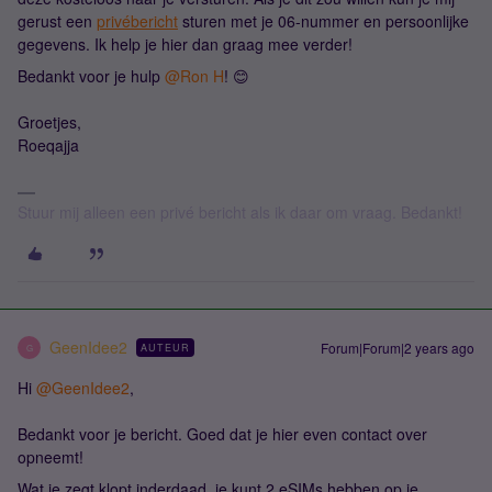
gerust een
privébericht
sturen met je 06-nummer en persoonlijke
gegevens. Ik help je hier dan graag mee verder!
Bedankt voor je hulp
@Ron H
! 😊
Groetjes,
Roeqajja
Stuur mij alleen een privé bericht als ik daar om vraag. Bedankt!
GeenIdee2
Forum|Forum|2 years ago
AUTEUR
G
Hi
@GeenIdee2
,
Bedankt voor je bericht. Goed dat je hier even contact over
opneemt!
Wat je zegt klopt inderdaad, je kunt 2 eSIMs hebben op je