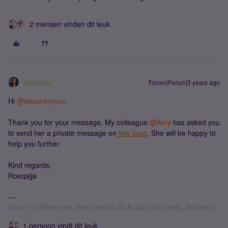
2 mensen vinden dit leuk
Roeqajja
Forum|Forum|3 years ago
Hi
@skpanayotov
,
Thank you for your message. My colleague
@Amy
has asked you
to send her a private message on
this topic
. She will be happy to
help you further.
Kind regards,
Roeqajja
Stuur mij alleen een privé bericht als ik daar om vraag. Bedankt!
1 persoon vindt dit leuk