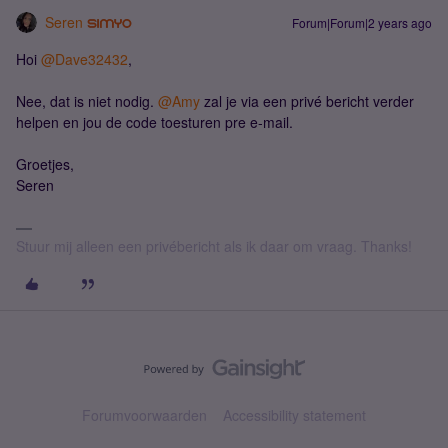
Seren
Forum|Forum|2 years ago
Hoi
@Dave32432
,
Nee, dat is niet nodig.
@Amy
zal je via een privé bericht verder
helpen en jou de code toesturen pre e-mail.
Groetjes,
Seren
Stuur mij alleen een privébericht als ik daar om vraag. Thanks!
Forumvoorwaarden
Accessibility statement