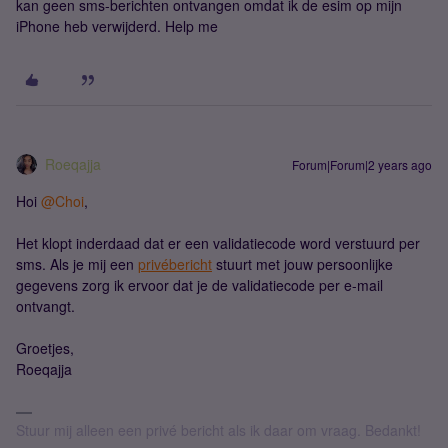
kan geen sms-berichten ontvangen omdat ik de esim op mijn
iPhone heb verwijderd. Help me
Roeqajja
Forum|Forum|2 years ago
Hoi
@Choi
,
Het klopt inderdaad dat er een validatiecode word verstuurd per
sms. Als je mij een
privébericht
stuurt met jouw persoonlijke
gegevens zorg ik ervoor dat je de validatiecode per e-mail
ontvangt.
Groetjes,
Roeqajja
Stuur mij alleen een privé bericht als ik daar om vraag. Bedankt!