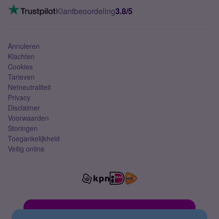
VoLTE 4G bellen
Klantbeoordeling
3.8/5
Mobiel abonnement
Simkaart
Annuleren
Klachten
Cookies
Tarieven
Netneutraliteit
Privacy
Disclaimer
Voorwaarden
Storingen
Toegankelijkheid
Veilig online