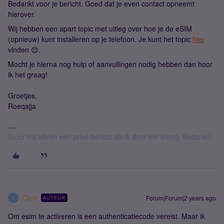
Bedankt voor je bericht. Goed dat je even contact opneemt
hierover.
Wij hebben een apart topic met uitleg over hoe je de eSIM
(opnieuw) kunt installeren op je telefoon. Je kunt het topic
hier
vinden 😊.
Mocht je hierna nog hulp of aanvullingen nodig hebben dan hoor
ik het graag!
Groetjes,
Roeqajja
Stuur mij alleen een privé bericht als ik daar om vraag. Bedankt!
Choi
Forum|Forum|2 years ago
AUTEUR
C
Om esim te activeren is een authenticatiecode vereist. Maar ik