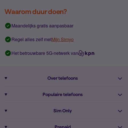
Waarom duur doen?
Maandelijks gratis aanpasbaar
Regel alles zelf met
Mijn Simyo
Het betrouwbare 5G-netwerk van
Over telefoons
Abonnement met telefoon
Populaire telefoons
Informatie over telefoons
Pixel 10
Sim Only
Alle telefoons
Pixel 9a
Sim Only
Prepaid