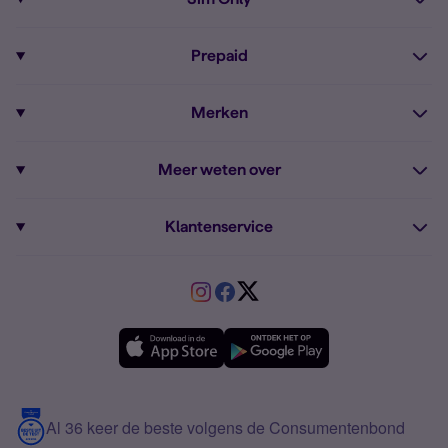
Alle telefoons
Pixel 9a
Sim Only
Prepaid
iPhone 16
Sim Only internet
Prepaid
iPhone 16e
Merken
Onbeperkt bellen
Bestel Prepaid simkaart
iPhone 15
Apple
Zakelijk Sim Only abonnement
Meer weten over
Prepaid tegoed opwaarderen
iPhone 14 Refurbished
Fairphone
Sim Only maandelijks opzegbaar
Dual sim
Prepaid internet van Simyo
Fairphone 6
Klantenservice
Google
Sim Only voor studenten
Buitenland
Prepaid onbeperkt internet
Samsung A26
Service
HMD
Sim Only alleen bellen
VriendenDeal
Verschil Prepaid en Sim Only
Samsung A36
Forum
OPPO
Simyo Compleet
eSIM
Samsung A56
Over Simyo
Samsung
Meerdere nummers
Samsung S25 FE
Blog
5G internet
Contact
Al 36 keer de beste volgens de Consumentenbond