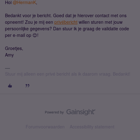
Hoi
@HermanK
,
Bedankt voor je bericht. Goed dat je hierover contact met ons
opneemt! Zou je mij een
privébericht
willen sturen met jouw
persoonlijke gegevens? Dan stuur ik je graag de validatie code
per e-mail op 😊!
Groetjes,
Amy
Stuur mij alleen een privé bericht als ik daarom vraag. Bedankt!
Forumvoorwaarden
Accessibility statement