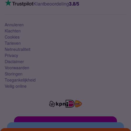
VoLTE 4G bellen
Klantbeoordeling
3.8/5
Mobiel abonnement
Simkaart
Annuleren
Klachten
Cookies
Tarieven
Netneutraliteit
Privacy
Disclaimer
Voorwaarden
Storingen
Toegankelijkheid
Veilig online