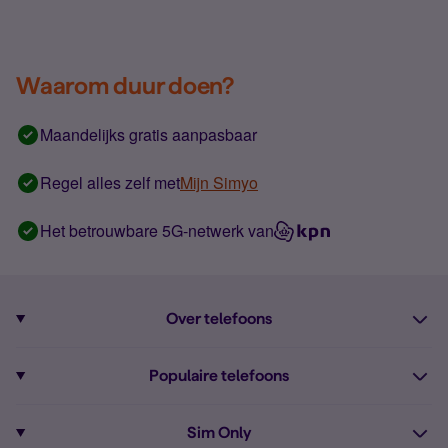
Waarom duur doen?
Maandelijks gratis aanpasbaar
Regel alles zelf met
Mijn Simyo
Het betrouwbare 5G-netwerk van
Over telefoons
Abonnement met telefoon
Populaire telefoons
Informatie over telefoons
Pixel 10
Sim Only
Alle telefoons