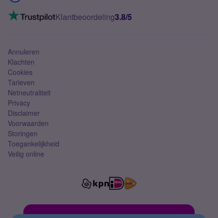
Mobiel internet
VoLTE 4G bellen
Klantbeoordeling
3.8/5
Mobiel abonnement
Simkaart
Annuleren
Klachten
Cookies
Tarieven
Netneutraliteit
Privacy
Disclaimer
Voorwaarden
Storingen
Toegankelijkheid
Veilig online