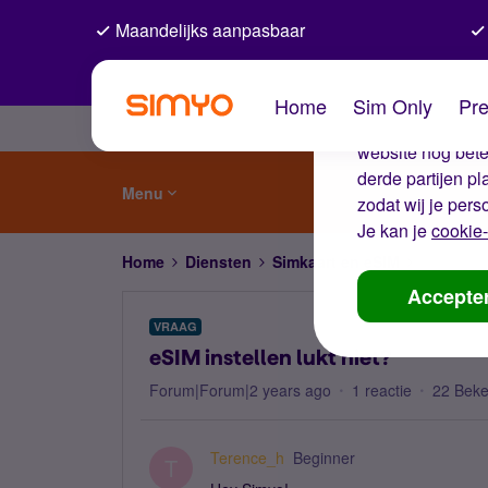
Maandelijks aanpasbaar
De coo
Home
Sim Only
Pre
Wij gebruiken co
website nog beter
derde partijen p
Menu
zodat wij je pers
Je kan je
cookie-
Home
Diensten
Simkaart en eSIM
eSIM inste
Accepte
VRAAG
eSIM instellen lukt niet?
Forum|Forum|2 years ago
1 reactie
22 Bek
Terence_h
Beginner
T