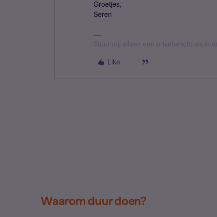
Groetjes,
Seren
Stuur mij alleen een privébericht als ik
Like
Waarom duur doen?