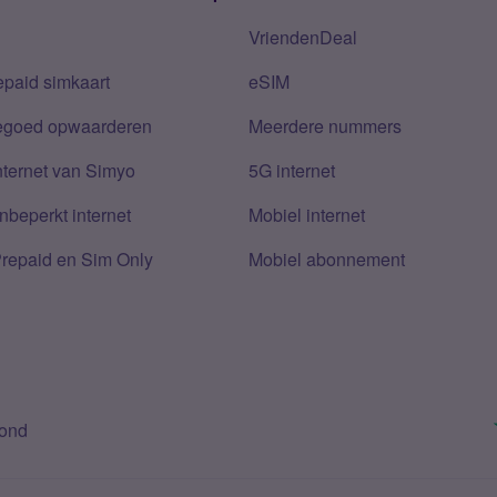
VriendenDeal
epaid simkaart
eSIM
tegoed opwaarderen
Meerdere nummers
nternet van Simyo
5G internet
nbeperkt internet
Mobiel internet
Prepaid en Sim Only
Mobiel abonnement
bond