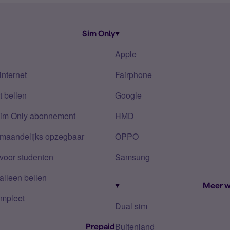
Sim Only
Apple
internet
Fairphone
 bellen
Google
Sim Only abonnement
HMD
 maandelijks opzegbaar
OPPO
voor studenten
Samsung
alleen bellen
Meer w
mpleet
Dual sim
Buitenland
Prepaid