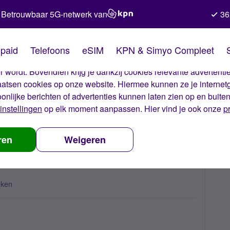
Betrouwbaar 5G-netwerk van
36
kies van Simyo
paid
Telefoons
eSIM
KPN & Simyo Compleet
okies op onze website. Met deze cookies zorgen wij ervoor dat j
 wordt. Bovendien krijg je dankzij cookies relevante advertentie
laatsen cookies op onze website. Hiermee kunnen ze je internet
oonlijke berichten of advertenties kunnen laten zien op en buite
instellingen
op elk moment aanpassen. Hier vind je ook onze
p
llen lukt niet?
ren
Weigeren
eken