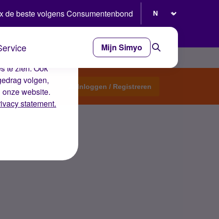
Selecteer taal
x de beste volgens Consumentenbond
Service
Mijn Simyo
e ervaring op de
s te zien. Ook
gedrag volgen,
Start een topic
Inloggen / Registreren
n onze website.
rivacy statement.