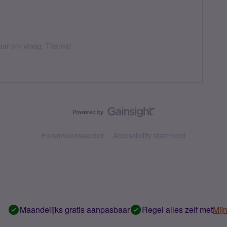
 daar om vraag. Thanks!
Forumvoorwaarden
Accessibility statement
Maandelijks gratis aanpasbaar
Regel alles zelf met
Mij