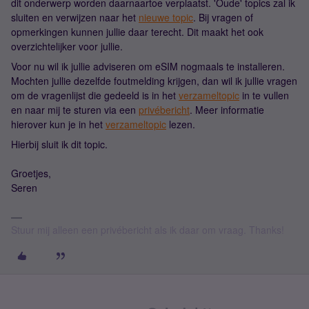
dit onderwerp worden daarnaartoe verplaatst. 'Oude' topics zal ik
sluiten en verwijzen naar het
nieuwe topic
. Bij vragen of
opmerkingen kunnen jullie daar terecht. Dit maakt het ook
overzichtelijker voor jullie.
Voor nu wil ik jullie adviseren om eSIM nogmaals te installeren.
Mochten jullie dezelfde foutmelding krijgen, dan wil ik jullie vragen
om de vragenlijst die gedeeld is in het
verzameltopic
in te vullen
en naar mij te sturen via een
privébericht
. Meer informatie
hierover kun je in het
verzameltopic
lezen.
Hierbij sluit ik dit topic.
Groetjes,
Seren
Stuur mij alleen een privébericht als ik daar om vraag. Thanks!