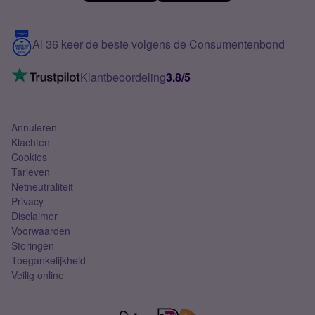
Meerdere nummers
Samsung S25 FE
Blog
5G internet
Contact
Al 36 keer de beste volgens de Consumentenbond
Mobiel internet
VoLTE 4G bellen
Klantbeoordeling
3.8/5
Mobiel abonnement
Simkaart
Annuleren
Klachten
Cookies
Tarieven
Netneutraliteit
Privacy
Disclaimer
Voorwaarden
Storingen
Toegankelijkheid
Veilig online