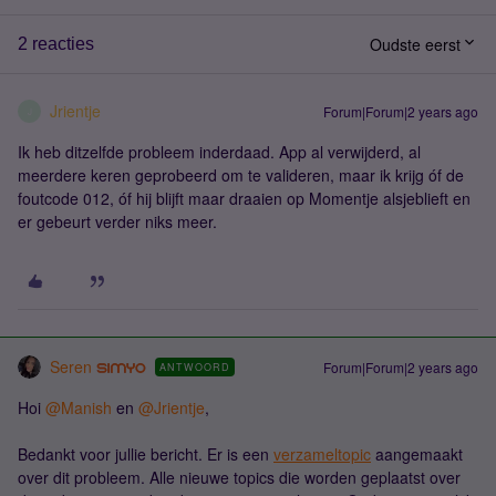
Oudste eerst
2 reacties
Jrientje
Forum|Forum|2 years ago
J
Ik heb ditzelfde probleem inderdaad. App al verwijderd, al
meerdere keren geprobeerd om te valideren, maar ik krijg óf de
foutcode 012, óf hij blijft maar draaien op Momentje alsjeblieft en
er gebeurt verder niks meer.
Seren
Forum|Forum|2 years ago
ANTWOORD
Hoi
@Manish
en
@Jrientje
,
Bedankt voor jullie bericht. Er is een
verzameltopic
aangemaakt
over dit probleem. Alle nieuwe topics die worden geplaatst over