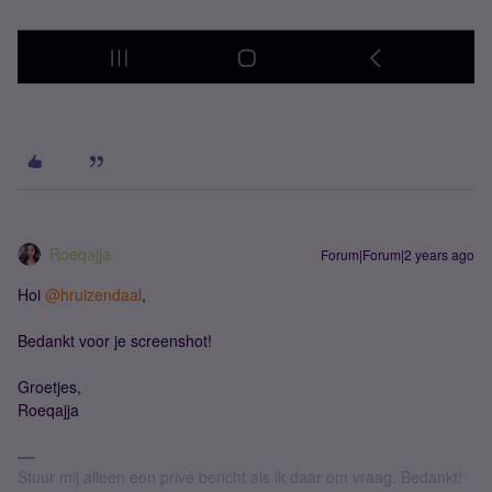
Roeqajja
Forum|Forum|2 years ago
Hoi
@hruizendaal
,
Bedankt voor je screenshot!
Groetjes,
Roeqajja
Stuur mij alleen een privé bericht als ik daar om vraag. Bedankt!