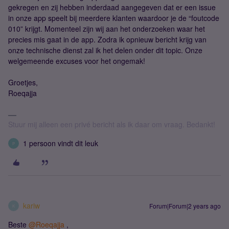
gekregen en zij hebben inderdaad aangegeven dat er een issue
in onze app speelt bij meerdere klanten waardoor je de “foutcode
010” krijgt. Momenteel zijn wij aan het onderzoeken waar het
precies mis gaat in de app. Zodra ik opnieuw bericht krijg van
onze technische dienst zal ik het delen onder dit topic. Onze
welgemeende excuses voor het ongemak!
Groetjes,
Roeqajja
Stuur mij alleen een privé bericht als ik daar om vraag. Bedankt!
1 persoon vindt dit leuk
P
kariw
Forum|Forum|2 years ago
K
Beste
@Roeqajja
,