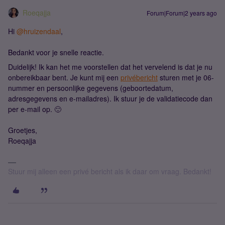
Roeqajja
Forum|Forum|2 years ago
Hi
@hruizendaal
,
Bedankt voor je snelle reactie.
Duidelijk! Ik kan het me voorstellen dat het vervelend is dat je nu
onbereikbaar bent. Je kunt mij een
privébericht
sturen met je 06-
nummer en persoonlijke gegevens (geboortedatum,
adresgegevens en e-mailadres). Ik stuur je de validatiecode dan
per e-mail op. 🙂
Groetjes,
Roeqajja
Stuur mij alleen een privé bericht als ik daar om vraag. Bedankt!