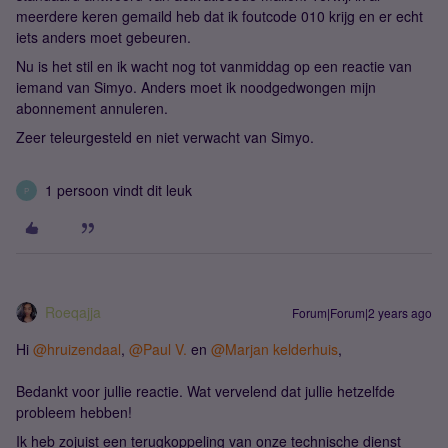
meerdere keren gemaild heb dat ik foutcode 010 krijg en er echt
iets anders moet gebeuren.
Nu is het stil en ik wacht nog tot vanmiddag op een reactie van
iemand van Simyo. Anders moet ik noodgedwongen mijn
abonnement annuleren.
Zeer teleurgesteld en niet verwacht van Simyo.
1 persoon vindt dit leuk
P
Roeqajja
Forum|Forum|2 years ago
Hi
@hruizendaal
,
@Paul V.
en
@Marjan kelderhuis
,
Bedankt voor jullie reactie. Wat vervelend dat jullie hetzelfde
probleem hebben!
Ik heb zojuist een terugkoppeling van onze technische dienst