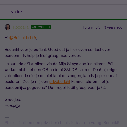
1 reactie
Roeqajja
Forum|Forum|3 years ago
ANTWOORD
Hi
@Reinaldo119
,
Bedankt voor je bericht. Goed dat je hier even contact over
opneemt! Ik help je hier graag mee verder.
Je kunt de eSIM alleen via de Mijn Simyo app installeren. Wij
werken niet met een QR-code of SM-DP+ adres. De 6-cijferige
validatiecode die je nu niet kunt ontvangen, kan ik je per e-mail
opsturen. Zou je mij een
privébericht
kunnen sturen met je
persoonlijke gegevens? Dan regel ik dit graag voor je 🙂.
Groetjes,
Roeqajja
Stuur mij alleen een privé bericht als ik daar om vraag. Bedankt!