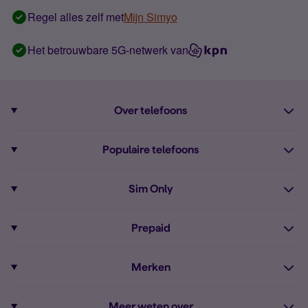
Regel alles zelf met
Mijn Simyo
Het betrouwbare 5G-netwerk van
Over telefoons
Abonnement met telefoon
Populaire telefoons
Informatie over telefoons
Pixel 10
Sim Only
Alle telefoons
Pixel 9a
Sim Only
Prepaid
iPhone 16
Sim Only internet
Prepaid
iPhone 16e
Merken
Onbeperkt bellen
Bestel Prepaid simkaart
iPhone 15
Apple
Zakelijk Sim Only abonnement
Meer weten over