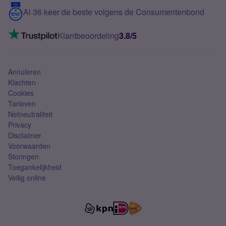
5G internet
Contact
Al 36 keer de beste volgens de Consumentenbond
Mobiel internet
VoLTE 4G bellen
Klantbeoordeling
3.8/5
Mobiel abonnement
Simkaart
Annuleren
Klachten
Cookies
Tarieven
Netneutraliteit
Privacy
Disclaimer
Voorwaarden
Storingen
Toegankelijkheid
Veilig online