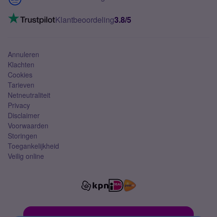
Mobiel internet
VoLTE 4G bellen
Klantbeoordeling
3.8/5
Mobiel abonnement
Simkaart
Annuleren
Klachten
Cookies
Tarieven
Netneutraliteit
Privacy
Disclaimer
Voorwaarden
Storingen
Toegankelijkheid
Veilig online