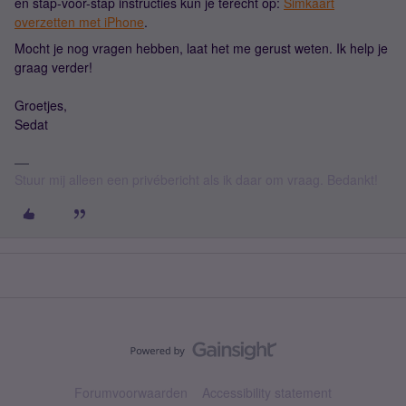
en stap-voor-stap instructies kun je terecht op:
Simkaart
overzetten met iPhone
.
Mocht je nog vragen hebben, laat het me gerust weten. Ik help je
graag verder!
Groetjes,
Sedat
Stuur mij alleen een privébericht als ik daar om vraag. Bedankt!
Forumvoorwaarden
Accessibility statement