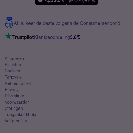
Samsung
Meerdere nummers
Samsung S25 FE
Blog
5G internet
Contact
Al 36 keer de beste volgens de Consumentenbond
Mobiel internet
VoLTE 4G bellen
Klantbeoordeling
3.8/5
Mobiel abonnement
Simkaart
Annuleren
Klachten
Cookies
Tarieven
Netneutraliteit
Privacy
Disclaimer
Voorwaarden
Storingen
Toegankelijkheid
Veilig online