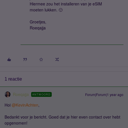
Hiermee zou het installeren van je eSIM
moeten lukken. 🙂
Groetjes,
Roeqajja
1 reactie
Roeqajja
Forum|Forum|1 year ago
ANTWOORD
Hoi
@KevinAchten
,
Bedankt voor je bericht. Goed dat je hier even contact over hebt
opgenomen!