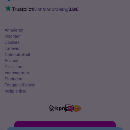
Mobiel internet
VoLTE 4G bellen
Klantbeoordeling
3.8/5
Mobiel abonnement
Simkaart
Annuleren
Klachten
Cookies
Tarieven
Netneutraliteit
Privacy
Disclaimer
Voorwaarden
Storingen
Toegankelijkheid
Veilig online