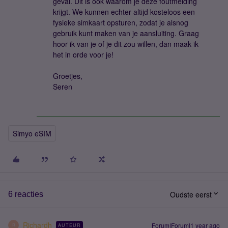
geval. Dit is ook waarom je deze foutmelding
krijgt. We kunnen echter altijd kosteloos een
fysieke simkaart opsturen, zodat je alsnog
gebruik kunt maken van je aansluiting. Graag
hoor ik van je of je dit zou willen, dan maak ik
het in orde voor je!
Groetjes,
Seren
Simyo eSIM
Oudste eerst
6 reacties
Richardh
Forum|Forum|1 year ago
AUTEUR
R