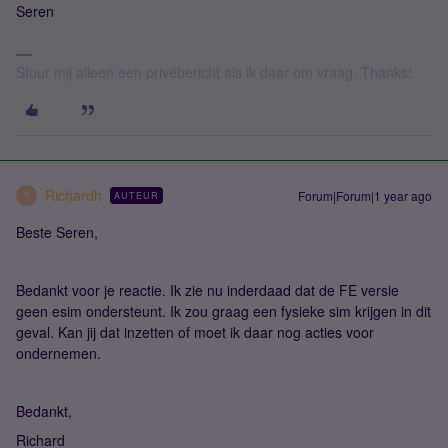
Seren
Stuur mij alleen een privébericht als ik daar om vraag. Thanks!
Richardh
Forum|Forum|1 year ago
AUTEUR
R
Beste Seren,
Bedankt voor je reactie. Ik zie nu inderdaad dat de FE versie
geen esim ondersteunt. Ik zou graag een fysieke sim krijgen in dit
geval. Kan jij dat inzetten of moet ik daar nog acties voor
ondernemen.
Bedankt,
Richard