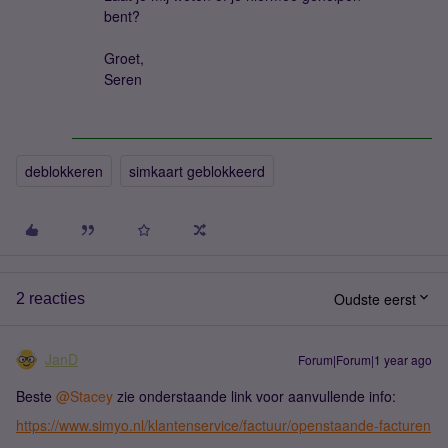
bent?
Groet,
Seren
deblokkeren
simkaart geblokkeerd
Oudste eerst
2 reacties
JanD
Forum|Forum|1 year ago
Beste ​
@Stacey
zie onderstaande link voor aanvullende info:
https://www.simyo.nl/klantenservice/factuur/openstaande-facturen