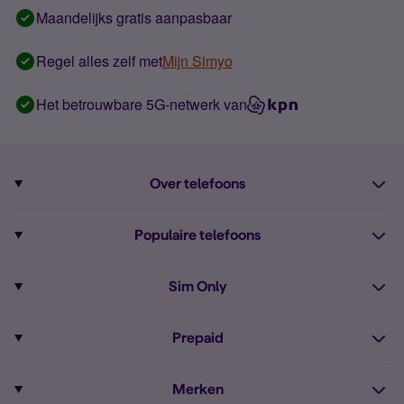
Maandelijks gratis aanpasbaar
Regel alles zelf met
Mijn Simyo
Het betrouwbare 5G-netwerk van
Over telefoons
Abonnement met telefoon
Populaire telefoons
Informatie over telefoons
Pixel 10
Sim Only
Alle telefoons
Pixel 9a
Sim Only
Prepaid
iPhone 16
Sim Only internet
Prepaid
iPhone 16e
Merken
Onbeperkt bellen