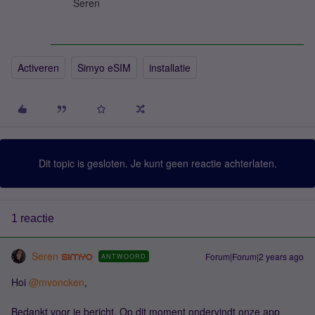
Seren
Activeren
Simyo eSIM
installatie
Dit topic is gesloten. Je kunt geen reactie achterlaten.
1 reactie
Seren
Forum|Forum|2 years ago
ANTWOORD
Hoi
@mvoncken
,
Bedankt voor je bericht. Op dit moment ondervindt onze app