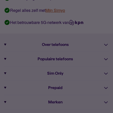
Regel alles zelf met
Mijn Simyo
Het betrouwbare 5G-netwerk van
Over telefoons
Abonnement met telefoon
Populaire telefoons
Informatie over telefoons
Pixel 10
Sim Only
Alle telefoons
Pixel 9a
Sim Only
Prepaid
iPhone 16
Sim Only internet
Prepaid
iPhone 16e
Merken
Onbeperkt bellen
Bestel Prepaid simkaart
iPhone 15
Apple