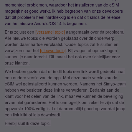
momenteel problemen, waardoor het installeren van de eSIM
mogelijk niet goed werkt. Ik heb begrepen van onze developers
dat dit probleem heel hardnekkig is en dat dit sinds de release
van het nieuwe Android/OS 14 is begonnen.
Er is zojuist een
[verzamel topic]
aangemaakt over dit probleem.
Alle nieuwe topics die worden geplaatst over dit onderwerp
worden daarnaartoe verplaatst. 'Oude' topics zal ik sluiten en
verwijzen naar het
[nieuwe topic]
. Bij vragen of opmerkingen
kunnen je daar terecht. Dit maakt het ook overzichtelijker voor
onze klanten.
We hebben gezien dat er in dit topic een link wordt gedeeld naar
een oudere versie van de app. Met deze oude versie zou de
eSIM wel geïnstalleerd kunnen worden. Namens het Simyo-team
hebben we besloten deze link te verwijderen. Bedankt aan de
klant voor het delen van de link, maar we kunnen de beveiliging
ervan niet garanderen. Het is onmogelijk om zeker te zijn dat de
appversie 100% veilig is. Let daarom altijd goed op voordat je op
een link klikt of iets downloadt.
Hierbij sluit ik deze topic.