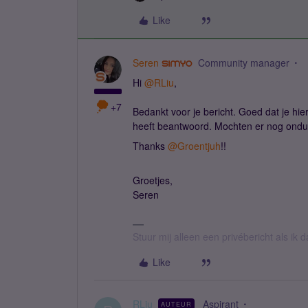
Like
Seren
Community manager
Hi
@RLiu
,
+7
Bedankt voor je bericht. Goed dat je hier
heeft beantwoord. Mochten er nog onduid
Thanks
@Groentjuh
!!
Groetjes,
Seren
Stuur mij alleen een privébericht als ik
Like
RLiu
Aspirant
AUTEUR