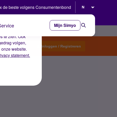
Selecteer taal
x de beste volgens Consumentenbond
Service
Mijn Simyo
e ervaring op de
s te zien. Ook
gedrag volgen,
Start een topic
Inloggen / Registreren
n onze website.
rivacy statement.