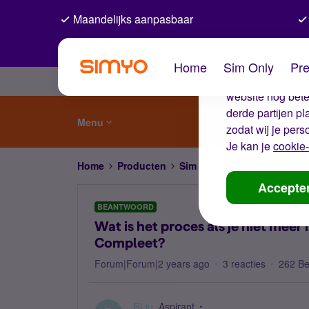
Maandelijks aanpasbaar
De coo
Home
Sim Only
Pre
Wij gebruiken co
website nog beter
derde partijen p
Menu
zodat wij je pers
Je kan je
cookie-
Home
Producten
Sim Only
Wat is het proce
Accepte
BEANTWOORD
Wat is het proces als je niet mee
Compleet?
Forum|Forum|2 years ago
3 reacties
262 B
RLiu
Aspirant