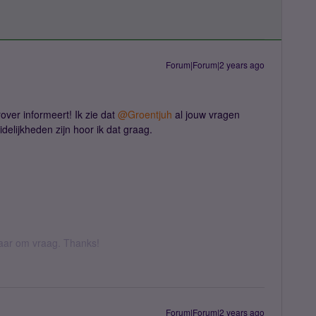
Forum|Forum|2 years ago
over informeert! Ik zie dat
@Groentjuh
al jouw vragen
elijkheden zijn hoor ik dat graag.
 daar om vraag. Thanks!
Forum|Forum|2 years ago