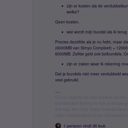
zijn er kosten als de verdubbelbu
welke?
Geen kosten.
wat wordt mijn bundel als ik teru
Precies dezelfde als je nu hebt, maar d
(6000MB van Simyo Compleet) = 12000M
6000MB. Zelfde geld ook belbundels. Onbe
zijn er zaken waar ik rekening m
Dat je bundels niet meer verdubbeld word
veel gebruikt.
Forum experts zijn behulpzame klanten.
vriendendeal-korting en heb je helaas 
link voor Sim-Only: https://vriendendea
https://vriendendeal.simyo.nl/prepaid/Z
1 persoon vindt dit leuk