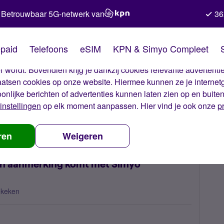
Betrouwbaar 5G-netwerk van
36
kies van Simyo
paid
Telefoons
eSIM
KPN & Simyo Compleet
okies op onze website. Met deze cookies zorgen wij ervoor dat j
 wordt. Bovendien krijg je dankzij cookies relevante advertentie
laatsen cookies op onze website. Hiermee kunnen ze je internet
oonlijke berichten of advertenties kunnen laten zien op en buite
instellingen
op elk moment aanpassen. Hier vind je ook onze
p
s als je niet meer in aanmerking komt met Simyo Compleet?
ren
Weigeren
r in aanmerking komt met Simyo
ekeken