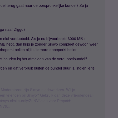
ndel terug gaat naar de oorspronkelijke bundel? Zo ja
g ga naar Ziggo?
an niet verdubbeld. Als je nu bijvoorbeeld 6000 MB +
B hebt, dan krijg je zonder Simyo compleet gewoon weer
perkt bellen blijft uiteraard onbeperkt bellen.
oet houden bij het afmelden van de verdubbelbundel?
en en dat verbruik buiten de bundel duur is, indien je te
 Moderatoren zijn Simyo medewerkers. Wil je
geen vrienden bij Simyo? Gebruik dan deze vriendendeal-
l.simyo.nl/sim-only/ZnNV6c en voor Prepaid:
nNV6c.