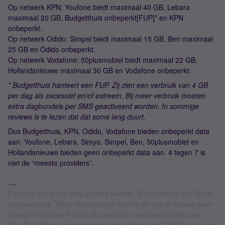
Op netwerk KPN: Youfone biedt maximaal 40 GB, Lebara
maximaal 20 GB, Budgetthuis onbeperkt[FUP]* en KPN
onbeperkt.
Op netwerk Odido: Simpel biedt maximaal 15 GB, Ben maximaal
25 GB en Odido onbeperkt.
Op netwerk Vodafone: 50plusmobiel biedt maximaal 22 GB,
Hollandsnieuwe maximaal 30 GB en Vodafone onbeperkt.
* Budgetthuis hanteert een FUP. Zij zien een verbruik van 4 GB
per dag als excessief en/of extreem. Bij meer verbruik moeten
extra dagbundels per SMS geactiveerd worden. In sommige
reviews is te lezen dat dat soms lang duurt.
Dus Budgetthuis, KPN, Odido, Vodafone bieden onbeperkt data
aan. Youfone, Lebara, Simyo, Simpel, Ben, 50plusmobiel en
Hollandsnieuwe bieden geen onbeperkt data aan. 4 tegen 7 is
niet de “meeste providers”.
Forum experts zijn behulpzame klanten. Moderatoren zijn Simyo
medewerkers. Wil je vriendendeal-korting en heb je helaas geen
vrienden bij Simyo? Gebruik dan deze vriendendeal-link voor