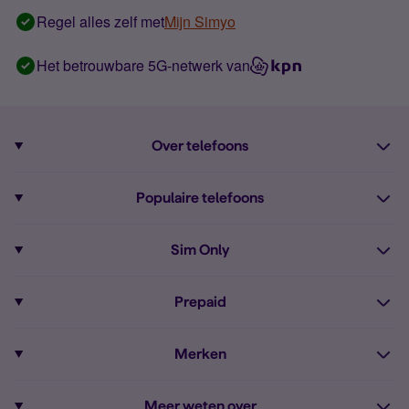
Regel alles zelf met
Mijn Simyo
Het betrouwbare 5G-netwerk van
Over telefoons
Abonnement met telefoon
Populaire telefoons
Informatie over telefoons
Pixel 10
Sim Only
Alle telefoons
Pixel 9a
Sim Only
Prepaid
iPhone 16
Sim Only internet
Prepaid
iPhone 16e
Merken
Onbeperkt bellen
Bestel Prepaid simkaart
iPhone 15
Apple
Zakelijk Sim Only abonnement
Meer weten over