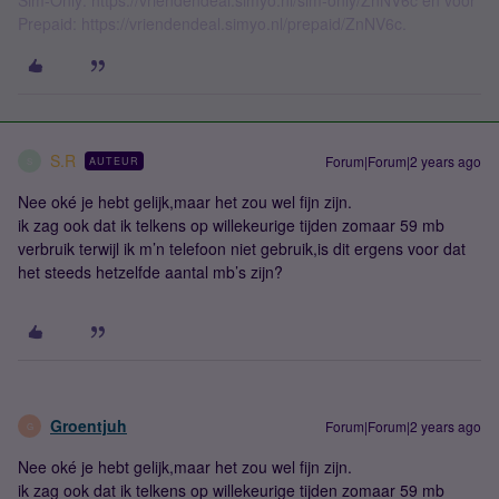
Sim-Only: https://vriendendeal.simyo.nl/sim-only/ZnNV6c en voor
Prepaid: https://vriendendeal.simyo.nl/prepaid/ZnNV6c.
S.R
Forum|Forum|2 years ago
AUTEUR
S
Nee oké je hebt gelijk,maar het zou wel fijn zijn.
ik zag ook dat ik telkens op willekeurige tijden zomaar 59 mb
verbruik terwijl ik m’n telefoon niet gebruik,is dit ergens voor dat
het steeds hetzelfde aantal mb’s zijn?
Groentjuh
Forum|Forum|2 years ago
G
Nee oké je hebt gelijk,maar het zou wel fijn zijn.
ik zag ook dat ik telkens op willekeurige tijden zomaar 59 mb