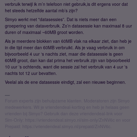
verbruik terwijl ik m’n telefoon niet gebruik,is dit ergens voor dat
het steeds hetzelfde aantal mb’s zijn?
Simyo werkt met "datasessies”. Dat is niets meer dan een
groepering van dataverbruik. Zo’n datasessie kan maximaal 8 uur
duren of maximaal ~60MB groot worden.
Als je meerdere blokken van 60MB vlak na elkaar ziet, dan heb je
in die tijd meer dan 60MB verbruikt. Als je vaag verbruik in om
bijvoorbeeld 4 uur ‘s nachts ziet, maar die datasessie is geen
60MB groot, dan kan dat prima het verbruik zijn van bijvoorbeeld
10 uur 's ochtends, want die sessie zal het verbruik van 4 uur 's
nachts tot 12 uur bevatten.
Veelal als de ene datasessie eindigt, zal een nieuwe beginnen.
Forum experts zijn behulpzame klanten. Moderatoren zijn Simyo
medewerkers. Wil je vriendendeal-korting en heb je helaas geen
vrienden bij Simyo? Gebruik dan deze vriendendeal-link voor
Sim-Only: https://vriendendeal.simyo.nl/sim-only/ZnNV6c en voor
Prepaid: https://vriendendeal.simyo.nl/prepaid/ZnNV6c.