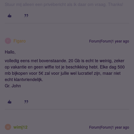
Stuur mij alleen een privébericht als ik daar om vraag. Thanks!
Figaro
Forum|Forum|1 year ago
F
Hallo,
volledig eens met bovenstaande. 20 Gb is echt te weinig, zeker
op vakantie en geen wiffie tot je beschikking hebt. Elke dag 500
mb bijkopen voor 5€ zal voor jullie wel lucratief zijn, maar niet
echt klantvriendelijk.
Gr. John
wimj12
Forum|Forum|1 year ago
W