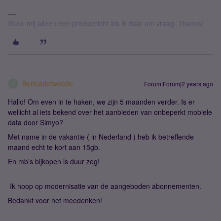
Stuur mij alleen een privébericht als ik daar om vraag. Thanks!
Bertusdetweede
Forum|Forum|2 years ago
B
Hallo! Om even in te haken, we zijn 5 maanden verder. Is er
wellicht al iets bekend over het aanbieden van onbeperkt mobiele
data door Simyo?
Met name in de vakantie ( in Nederland ) heb ik betreffende
maand echt te kort aan 15gb.
En mb’s bijkopen is duur zeg!
Ik hoop op modernisatie van de aangeboden abonnementen.
Bedankt voor het meedenken!