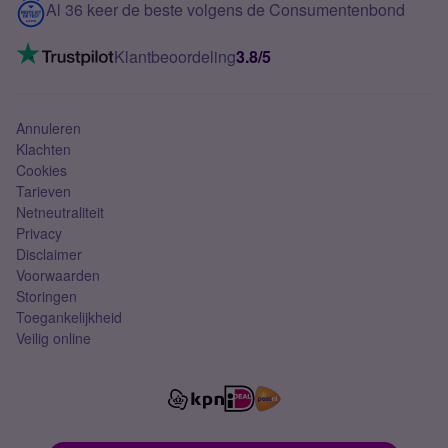
Contact
Al 36 keer de beste volgens de Consumentenbond
Mobiel internet
VoLTE 4G bellen
Klantbeoordeling
3.8/5
Mobiel abonnement
Simkaart
Annuleren
Klachten
Cookies
Tarieven
Netneutraliteit
Privacy
Disclaimer
Voorwaarden
Storingen
Toegankelijkheid
Veilig online