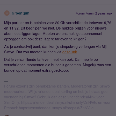
Groentjuh
Forum|Forum|2 years ago
G
Mijn partner en ik betalen voor 20 Gb verschillende tarieven: 9,76
en 11,92. Dit begrijpen we niet. De huidige prijzen voor nieuwe
abonnees liggen lager. Moeten we ons huidige abonnement
opzeggen om ook deze lagere tarieven te krijgen?
Als je contractvrij bent, dan kun je simpelweg verlengen via Mijn
Simyo. Dat zou moeten kunnen via
deze link
.
Dat je verschillende tarieven hebt kan ook. Dan heb je op
verschillende momenten die bundels genomen. Mogelijk was een
bundel op dat moment extra goedkoop.
Forum experts zijn behulpzame klanten. Moderatoren zijn Simyo
medewerkers. Wil je vriendendeal-korting en heb je helaas geen
vrienden bij Simyo? Gebruik dan deze vriendendeal-link voor
Sim-Only: https://vriendendeal.simyo.nl/sim-only/ZnNV6c en voor
Prepaid: https://vriendendeal.simyo.nl/prepaid/ZnNV6c.