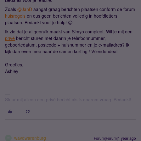
Bedankt voor je reactie.
Zoals
@JanD
aangaf graag berichten plaatsen conform de forum
huisregels
en dus geen berichten volledig in hoofdletters
plaatsen. Bedankt voor je hulp! 😊
Ik zie dat je al gebruik maakt van Simyo compleet. Wil je mij een
privé
bericht sturen met daarin je telefoonnummer,
geboortedatum, postcode + huisnummer en je e-mailadres? Ik
kijk dan even mee naar de samen korting / Vriendendeal.
Groetjes,
Ashley
Stuur mij alleen een privé bericht als ik daarom vraag. Bedankt!
wavdwarenburg
Forum|Forum|1 year ago
W