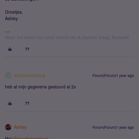
Groetjes,
Ashley
Stuur mij alleen een privé bericht als ik daarom vraag. Bedankt!
wavdwarenburg
Forum|Forum|1 year ago
W
heb al mijn gegevens gestuurd al 2x
Ashley
Forum|Forum|1 year ago
Hoi
@wavdwarenburg
,