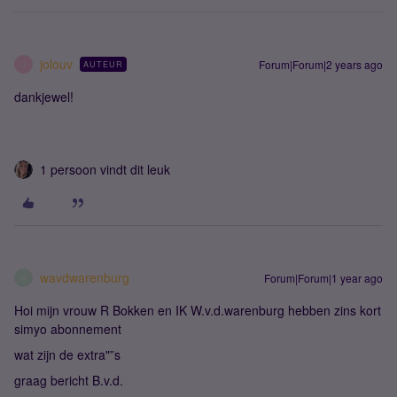
jolouv
Forum|Forum|2 years ago
AUTEUR
J
dankjewel!
1 persoon vindt dit leuk
wavdwarenburg
Forum|Forum|1 year ago
W
Hoi mijn vrouw R Bokken en IK W.v.d.warenburg hebben zins kort
simyo abonnement
wat zijn de extra"”s
graag bericht B.v.d.