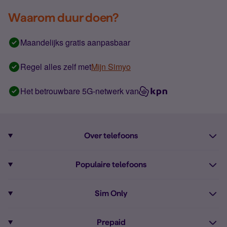
Waarom duur doen?
Maandelijks gratis aanpasbaar
Regel alles zelf met
Mijn Simyo
Het betrouwbare 5G-netwerk van
Over telefoons
Abonnement met telefoon
Populaire telefoons
Informatie over telefoons
Pixel 10
Sim Only
Alle telefoons
Pixel 9a
Sim Only
Prepaid
iPhone 16