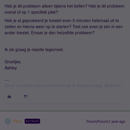
Heb je dit probleem alleen tijdens het bellen? Heb je dit probleem
overal of op 1 specifiek plek?
Heb je al geprobeerd je toestel even 5 minuten helemaal uit te
zetten en hierna weer op te starten? Test ook even je sim in een
ander toestel. Ervaar je dan hetzelfde probleem?
Ik zie graag je reactie tegemoet.
Groetjes,
Ashley
Stuur mij alleen een privé bericht als ik daarom vraag. Bedankt!
Pezo
Forum|Forum|1 year ago
AUTEUR
P