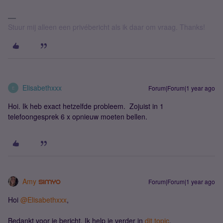
Stuur mij alleen een privébericht als ik daar om vraag. Thanks!
Elisabethxxx
Forum|Forum|1 year ago
E
Hoi. Ik heb exact hetzelfde probleem. Zojuist in 1
telefoongesprek 6 x opnieuw moeten bellen.
Amy
Forum|Forum|1 year ago
Hoi ​
@Elisabethxxx
,
Bedankt voor je bericht. Ik help je verder in
dit topic
.