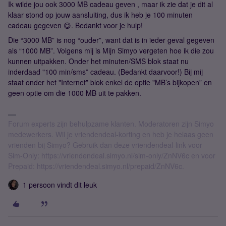
Ik wilde jou ook 3000 MB cadeau geven , maar ik zie dat je dit al
klaar stond op jouw aansluiting, dus ik heb je 100 minuten
cadeau gegeven 😋. Bedankt voor je hulp!
Die “3000 MB” is nog “ouder”, want dat is in ieder geval gegeven
als “1000 MB”. Volgens mij is Mijn Simyo vergeten hoe ik die zou
kunnen uitpakken. Onder het minuten/SMS blok staat nu
inderdaad "100 min/sms” cadeau. (Bedankt daarvoor!) Bij mij
staat onder het "Internet” blok enkel de optie "MB’s bijkopen” en
geen optie om die 1000 MB uit te pakken.
Forum experts zijn behulpzame klanten. Moderatoren zijn Simyo
medewerkers. Wil je vriendendeal-korting en heb je helaas geen
vrienden bij Simyo? Gebruik dan deze vriendendeal-link voor
Sim-Only: https://vriendendeal.simyo.nl/sim-only/ZnNV6c en voor
Prepaid: https://vriendendeal.simyo.nl/prepaid/ZnNV6c.
1 persoon vindt dit leuk