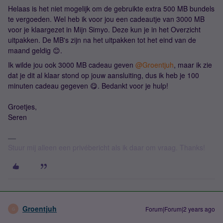
Helaas is het niet mogelijk om de gebruikte extra 500 MB bundels
te vergoeden. Wel heb ik voor jou een cadeautje van 3000 MB
voor je klaargezet in Mijn Simyo. Deze kun je in het Overzicht
uitpakken. De MB's zijn na het uitpakken tot het eind van de
maand geldig 😊.
Ik wilde jou ook 3000 MB cadeau geven
@Groentjuh
, maar ik zie
dat je dit al klaar stond op jouw aansluiting, dus ik heb je 100
minuten cadeau gegeven 😋. Bedankt voor je hulp!
Groetjes,
Seren
Stuur mij alleen een privébericht als ik daar om vraag. Thanks!
Groentjuh
Forum|Forum|2 years ago
G