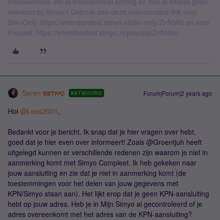
medewerkers. Wil je vriendendeal-korting en heb je helaas geen
vrienden bij Simyo? Gebruik dan deze vriendendeal-link voor
Sim-Only: https://vriendendeal.simyo.nl/sim-only/ZnNV6c en voor
Prepaid: https://vriendendeal.simyo.nl/prepaid/ZnNV6c.
Seren
Forum|Forum|2 years ago
ANTWOORD
Hoi
@Loes2001
,
Bedankt voor je bericht. Ik snap dat je hier vragen over hebt,
goed dat je hier even over informeert! Zoals @Groentjuh heeft
uitgelegd kunnen er verschillende redenen zijn waarom je niet in
aanmerking komt met Simyo Compleet. Ik heb gekeken naar
jouw aansluiting en zie dat je niet in aanmerking komt (de
toestemmingen voor het delen van jouw gegevens met
KPN/Simyo staan aan). Het lijkt erop dat je geen KPN-aansluiting
hebt op jouw adres. Heb je in Mijn Simyo al gecontroleerd of je
adres overeenkomt met het adres van de KPN-aansluiting?