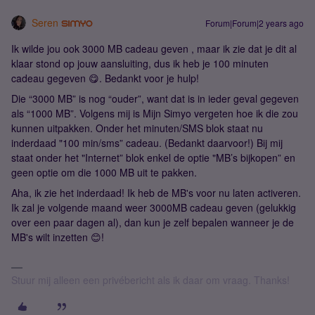
Seren
Forum|Forum|2 years ago
Ik wilde jou ook 3000 MB cadeau geven , maar ik zie dat je dit al
klaar stond op jouw aansluiting, dus ik heb je 100 minuten
cadeau gegeven 😋. Bedankt voor je hulp!
Die “3000 MB” is nog “ouder”, want dat is in ieder geval gegeven
als “1000 MB”. Volgens mij is Mijn Simyo vergeten hoe ik die zou
kunnen uitpakken. Onder het minuten/SMS blok staat nu
inderdaad "100 min/sms” cadeau. (Bedankt daarvoor!) Bij mij
staat onder het "Internet” blok enkel de optie "MB’s bijkopen” en
geen optie om die 1000 MB uit te pakken.
Aha, ik zie het inderdaad! Ik heb de MB's voor nu laten activeren.
Ik zal je volgende maand weer 3000MB cadeau geven (gelukkig
over een paar dagen al), dan kun je zelf bepalen wanneer je de
MB's wilt inzetten 😊!
Stuur mij alleen een privébericht als ik daar om vraag. Thanks!