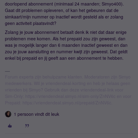
doorlopend abonnement (minimaal 24 maanden; Simyo400).
Gaat dit problemen opleveren, of kan het gebeuren dat de
simkaart/mijn nummer op inactief wordt gesteld als er zolang
geen activiteit plaatsvindt?
Zolang je jouw abonnement betaalt denk ik niet dat daar enige
problemen mee komen. Als het prepaid zou zijn geweest, dan
was je mogelijk langer dan 6 maanden inactief geweest en dan
zou je jouw aansluiting en nummer kwijt zijn geweest. Dat geldt
enkel bij prepaid en jij geeft aan een abonnement te hebben.
Forum experts zijn behulpzame klanten. Moderatoren zijn Simyo
medewerkers. Wil je vriendendeal-korting en heb je helaas geen
vrienden bij Simyo? Gebruik dan deze vriendendeal-link voor
Sim-Only: https://vriendendeal.simyo.nl/sim-only/ZnNV6c en voor
Prepaid: https://vriendendeal.simyo.nl/prepaid/ZnNV6c.
1 persoon vindt dit leuk