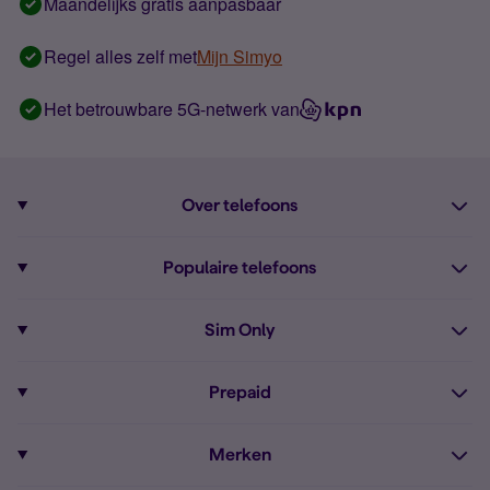
Maandelijks gratis aanpasbaar
Regel alles zelf met
Mijn Simyo
Het betrouwbare 5G-netwerk van
Over telefoons
Abonnement met telefoon
Populaire telefoons
Informatie over telefoons
Pixel 10
Sim Only
Alle telefoons
Pixel 9a
Sim Only
Prepaid
iPhone 16
Sim Only internet
Prepaid
iPhone 16e
Merken
Onbeperkt bellen
Bestel Prepaid simkaart
iPhone 15