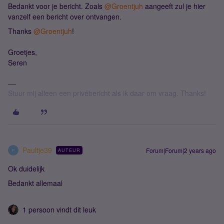
Bedankt voor je bericht. Zoals
@Groentjuh
aangeeft zul je hier
vanzelf een bericht over ontvangen.
Thanks
@Groentjuh
!
Groetjes,
Seren
Stuur mij alleen een privébericht als ik daar om vraag. Thanks!
Paultje39
Forum|Forum|2 years ago
AUTEUR
P
Ok duidelijk
Bedankt allemaal
1 persoon vindt dit leuk