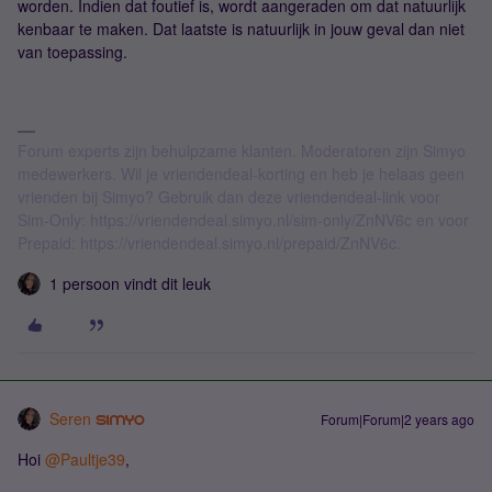
worden. Indien dat foutief is, wordt aangeraden om dat natuurlijk
kenbaar te maken. Dat laatste is natuurlijk in jouw geval dan niet
van toepassing.
Forum experts zijn behulpzame klanten. Moderatoren zijn Simyo
medewerkers. Wil je vriendendeal-korting en heb je helaas geen
vrienden bij Simyo? Gebruik dan deze vriendendeal-link voor
Sim-Only: https://vriendendeal.simyo.nl/sim-only/ZnNV6c en voor
Prepaid: https://vriendendeal.simyo.nl/prepaid/ZnNV6c.
1 persoon vindt dit leuk
Seren
Forum|Forum|2 years ago
Hoi
@Paultje39
,