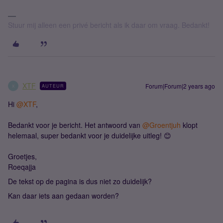
Stuur mij alleen een privé bericht als ik daar om vraag. Bedankt!
XTF
Forum|Forum|2 years ago
AUTEUR
X
Hi
@XTF
,
Bedankt voor je bericht. Het antwoord van
@Groentjuh
klopt
helemaal, super bedankt voor je duidelijke uitleg! 😊
Groetjes,
Roeqajja
De tekst op de pagina is dus niet zo duidelijk?
Kan daar iets aan gedaan worden?