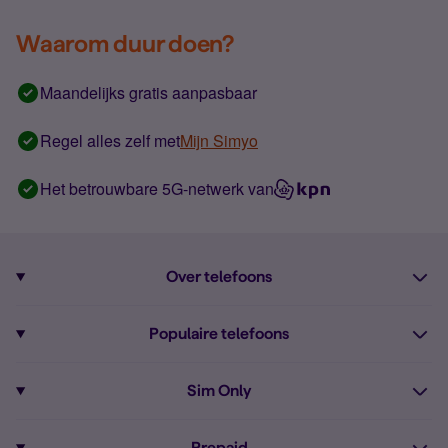
Waarom duur doen?
Maandelijks gratis aanpasbaar
Regel alles zelf met
Mijn Simyo
Het betrouwbare 5G-netwerk van
Over telefoons
Abonnement met telefoon
Populaire telefoons
Informatie over telefoons
Pixel 10
Sim Only
Alle telefoons
Pixel 9a
Sim Only
Prepaid