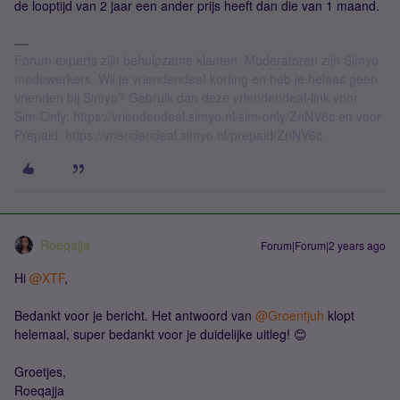
de looptijd van 2 jaar een ander prijs heeft dan die van 1 maand.
Forum experts zijn behulpzame klanten. Moderatoren zijn Simyo
medewerkers. Wil je vriendendeal-korting en heb je helaas geen
vrienden bij Simyo? Gebruik dan deze vriendendeal-link voor
Sim-Only: https://vriendendeal.simyo.nl/sim-only/ZnNV6c en voor
Prepaid: https://vriendendeal.simyo.nl/prepaid/ZnNV6c.
Roeqajja
Forum|Forum|2 years ago
Hi
@XTF
,
Bedankt voor je bericht. Het antwoord van
@Groentjuh
klopt
helemaal, super bedankt voor je duidelijke uitleg! 😊
Groetjes,
Roeqajja