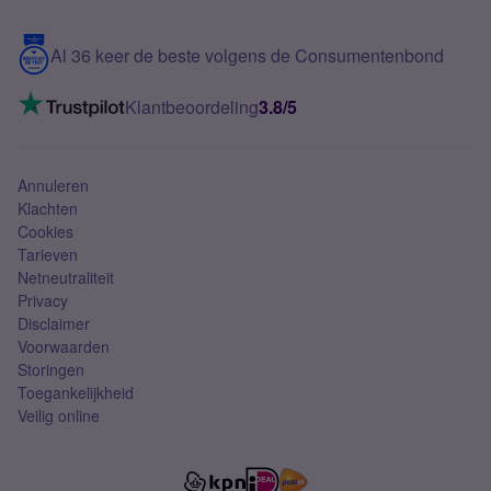
Samsung S25 FE
Blog
5G internet
Contact
Al 36 keer de beste volgens de Consumentenbond
Mobiel internet
VoLTE 4G bellen
Klantbeoordeling
3.8/5
Mobiel abonnement
Simkaart
Annuleren
Klachten
Cookies
Tarieven
Netneutraliteit
Privacy
Disclaimer
Voorwaarden
Storingen
Toegankelijkheid
Veilig online