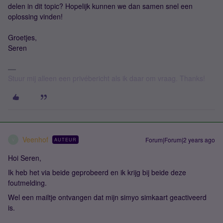
delen in dit topic? Hopelijk kunnen we dan samen snel een
oplossing vinden!
Groetjes,
Seren
Stuur mij alleen een privébericht als ik daar om vraag. Thanks!
Veenhof
Forum|Forum|2 years ago
AUTEUR
V
Hoi Seren,
Ik heb het via beide geprobeerd en ik krijg bij beide deze
foutmelding.
Wel een mailtje ontvangen dat mijn simyo simkaart geactiveerd
is.