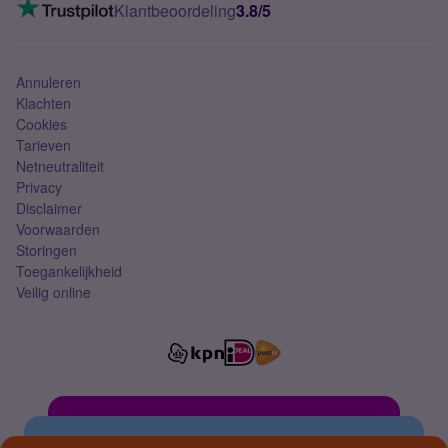
VoLTE 4G bellen
Klantbeoordeling
3.8/5
Mobiel abonnement
Simkaart
Annuleren
Klachten
Cookies
Tarieven
Netneutraliteit
Privacy
Disclaimer
Voorwaarden
Storingen
Toegankelijkheid
Veilig online