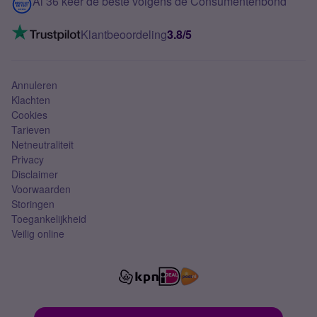
Contact
Al 36 keer de beste volgens de Consumentenbond
Mobiel internet
VoLTE 4G bellen
Klantbeoordeling
3.8/5
Mobiel abonnement
Simkaart
Annuleren
Klachten
Cookies
Tarieven
Netneutraliteit
Privacy
Disclaimer
Voorwaarden
Storingen
Toegankelijkheid
Veilig online