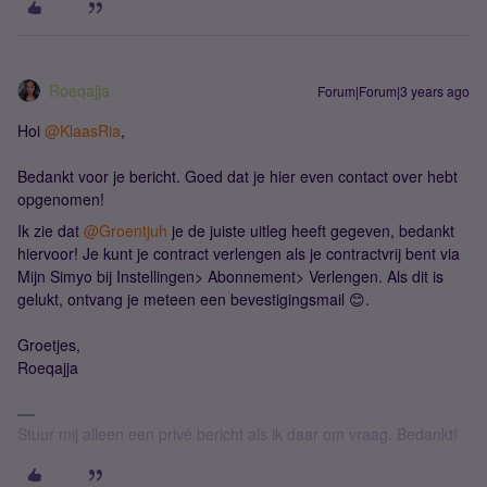
Roeqajja
Forum|Forum|3 years ago
Hoi
@KlaasRia
,
Bedankt voor je bericht. Goed dat je hier even contact over hebt
opgenomen!
Ik zie dat
@Groentjuh
je de juiste uitleg heeft gegeven, bedankt
hiervoor! Je kunt je contract verlengen als je contractvrij bent via
Mijn Simyo bij Instellingen> Abonnement> Verlengen. Als dit is
gelukt, ontvang je meteen een bevestigingsmail 😊.
Groetjes,
Roeqajja
Stuur mij alleen een privé bericht als ik daar om vraag. Bedankt!