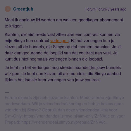
Groentjuh
Forum|Forum|3 years ago
G
Moet ik opnieuw lid worden om wel een goedkoper abonnement
te krijgen.
Klanten, die niet reeds vast zitten aan een contract kunnen via
mijn Simyo hun contract
verlengen
. Bij het verlengen kun je
kiezen uit de bundels, die Simyo op dat moment aanbied. Je zit
daar dan gedurende de looptijd van dat contract aan vast. Je
kunt dus niet nogmaals verlengen binnen die looptijd.
Je kunt na het verlengen nog steeds maandelijks jouw bundels
wijzigen. Je kunt dan kiezen uit alle bundels, die Simyo aanbod
tijdens het laatste keer verlengen van jouw contract.
Forum experts zijn behulpzame klanten. Moderatoren zijn Simyo
medewerkers. Wil je vriendendeal-korting en heb je helaas geen
vrienden bij Simyo? Gebruik dan deze vriendendeal-link voor
Sim-Only: https://vriendendeal.simyo.nl/sim-only/ZnNV6c en voor
Prepaid: https://vriendendeal.simyo.nl/prepaid/ZnNV6c.