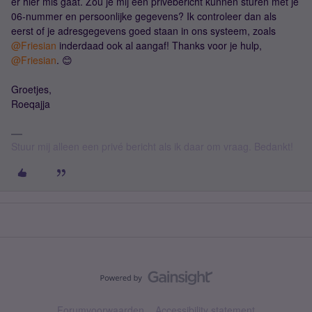
er hier mis gaat. Zou je mij een privébericht kunnen sturen met je
06-nummer en persoonlijke gegevens? Ik controleer dan als
eerst of je adresgegevens goed staan in ons systeem, zoals ​
@Friesian
inderdaad ook al aangaf! Thanks voor je hulp, ​
@Friesian
. 😊
Groetjes,
Roeqajja
Stuur mij alleen een privé bericht als ik daar om vraag. Bedankt!
Forumvoorwaarden
Accessibility statement