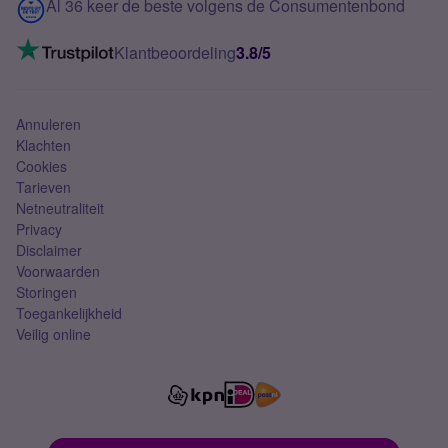
Contact
Al 36 keer de beste volgens de Consumentenbond
Mobiel internet
VoLTE 4G bellen
Klantbeoordeling
3.8/5
Mobiel abonnement
Simkaart
Annuleren
Klachten
Cookies
Tarieven
Netneutraliteit
Privacy
Disclaimer
Voorwaarden
Storingen
Toegankelijkheid
Veilig online