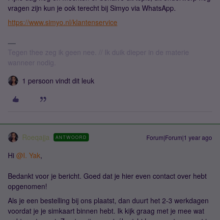
vragen zijn kun je ook terecht bij Simyo via WhatsApp.
https://www.simyo.nl/klantenservice
Tegen thee zeg ik geen nee. // Ik duik dieper in de materie
wanneer nodig.
1 persoon vindt dit leuk
Roeqajja
Forum|Forum|1 year ago
ANTWOORD
Hi ​
@I. Yak
,
Bedankt voor je bericht. Goed dat je hier even contact over hebt
opgenomen!
Als je een bestelling bij ons plaatst, dan duurt het 2-3 werkdagen
voordat je je simkaart binnen hebt. Ik kijk graag met je mee wat