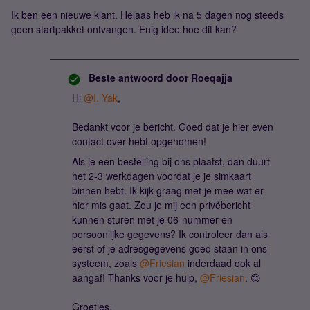
Ik ben een nieuwe klant. Helaas heb ik na 5 dagen nog steeds
geen startpakket ontvangen. Enig idee hoe dit kan?
Beste antwoord door
Roeqajja
Hi ​
@I. Yak
,
Bedankt voor je bericht. Goed dat je hier even
contact over hebt opgenomen!
Als je een bestelling bij ons plaatst, dan duurt
het 2-3 werkdagen voordat je je simkaart
binnen hebt. Ik kijk graag met je mee wat er
hier mis gaat. Zou je mij een privébericht
kunnen sturen met je 06-nummer en
persoonlijke gegevens? Ik controleer dan als
eerst of je adresgegevens goed staan in ons
systeem, zoals ​
@Friesian
inderdaad ook al
aangaf! Thanks voor je hulp, ​
@Friesian
. 😊
Groetjes,