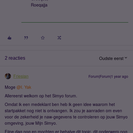
Roeqajja
Oudste eerst
2 reacties
Friesian
Forum|Forum|1 year ago
Moge ​
@I. Yak
Allereerst welkom op het Simyo forum.
Omdat ik een medeklant ben heb ik geen idee waarom het
startpakket nog niet is ontvangen. Ik zou je aanraden om even
voor de zekerheid je naw-gegevens te controleren op jouw Simyo
omgeving, jouw Mijn Simyo.
Fijne dag nog en mochten er behalve dit topic, dit onderwerp nog