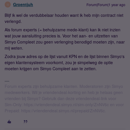
Groentjuh
Forum|Forum|1 year ago
G
Blijf ik wel de verdubbelaar houden want ik heb mijn contract niet
verlengd.
Als forum experts (= behulpzame mede-klant) kan ik niet inzien
wat jouw aansluiting precies is. Voor het aan- en uitzetten van
Simyo Compleet zou geen verlenging benodigd moeten zijn, naar
mij weten.
Zodra jouw adres op de lijst vanuit KPN en de lijst binnen Simyo's
eigen klantensysteem voorkomt, zou je simpelweg de optie
moeten krijgen om Simyo Compleet aan te zetten.
Forum experts zijn behulpzame klanten. Moderatoren zijn Simyo
medewerkers. Wil je vriendendeal-korting en heb je helaas geen
vrienden bij Simyo? Gebruik dan deze vriendendeal-link voor
Sim-Only: https://vriendendeal.simyo.nl/sim-only/ZnNV6c en voor
Prepaid: https://vriendendeal.simyo.nl/prepaid/ZnNV6c.