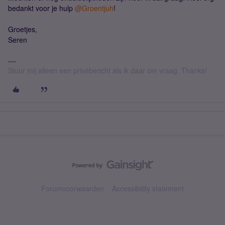
bedankt voor je hulp ​
@Groentjuh
!
Groetjes,
Seren
Stuur mij alleen een privébericht als ik daar om vraag. Thanks!
Forumvoorwaarden
Accessibility statement