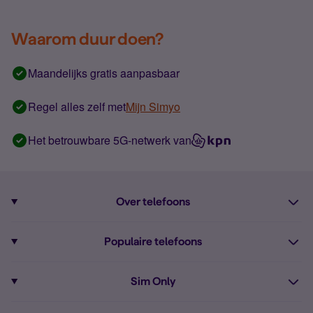
Waarom duur doen?
Maandelijks gratis aanpasbaar
Regel alles zelf met
Mijn Simyo
Het betrouwbare 5G-netwerk van
Over telefoons
Abonnement met telefoon
Populaire telefoons
Informatie over telefoons
Pixel 10
Sim Only
Alle telefoons
Pixel 9a
Sim Only