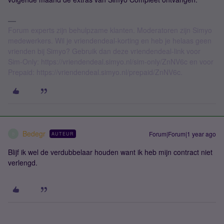
Forum experts zijn behulpzame klanten. Moderatoren zijn Simyo
medewerkers. Wil je vriendendeal-korting en heb je helaas geen
vrienden bij Simyo? Gebruik dan deze vriendendeal-link voor
Sim-Only: https://vriendendeal.simyo.nl/sim-only/ZnNV6c en voor
Prepaid: https://vriendendeal.simyo.nl/prepaid/ZnNV6c.
Bedegr
Forum|Forum|1 year ago
AUTEUR
B
Blijf ik wel de verdubbelaar houden want ik heb mijn contract niet
verlengd.