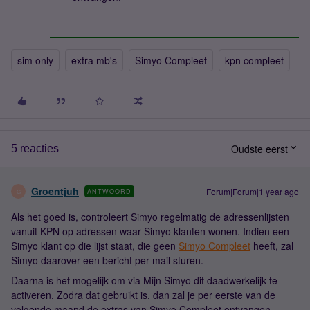
sim only
extra mb's
Simyo Compleet
kpn compleet
Oudste eerst
5 reacties
Groentjuh
Forum|Forum|1 year ago
ANTWOORD
G
Als het goed is, controleert Simyo regelmatig de adressenlijsten
vanuit KPN op adressen waar Simyo klanten wonen. Indien een
Simyo klant op die lijst staat, die geen
Simyo Compleet
heeft, zal
Simyo daarover een bericht per mail sturen.
Daarna is het mogelijk om via Mijn Simyo dit daadwerkelijk te
activeren. Zodra dat gebruikt is, dan zal je per eerste van de
volgende maand de extras van Simyo Compleet ontvangen.