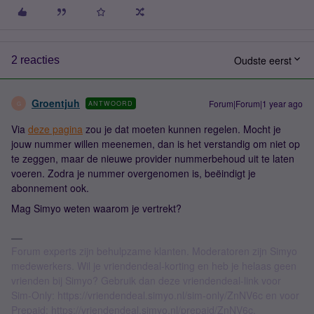
Oudste eerst
2 reacties
Groentjuh
Forum|Forum|1 year ago
ANTWOORD
G
Via
deze pagina
zou je dat moeten kunnen regelen. Mocht je
jouw nummer willen meenemen, dan is het verstandig om niet op
te zeggen, maar de nieuwe provider nummerbehoud uit te laten
voeren. Zodra je nummer overgenomen is, beëindigt je
abonnement ook.
Mag Simyo weten waarom je vertrekt?
Forum experts zijn behulpzame klanten. Moderatoren zijn Simyo
medewerkers. Wil je vriendendeal-korting en heb je helaas geen
vrienden bij Simyo? Gebruik dan deze vriendendeal-link voor
Sim-Only: https://vriendendeal.simyo.nl/sim-only/ZnNV6c en voor
Prepaid: https://vriendendeal.simyo.nl/prepaid/ZnNV6c.