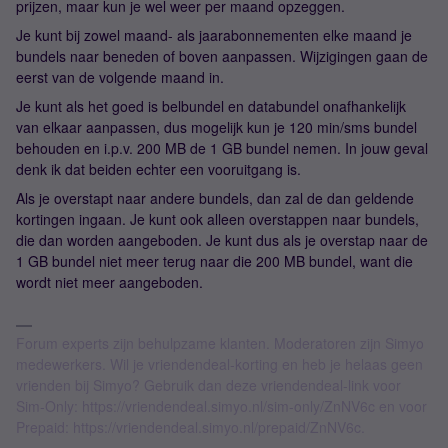
prijzen, maar kun je wel weer per maand opzeggen.
Je kunt bij zowel maand- als jaarabonnementen elke maand je
bundels naar beneden of boven aanpassen. Wijzigingen gaan de
eerst van de volgende maand in.
Je kunt als het goed is belbundel en databundel onafhankelijk
van elkaar aanpassen, dus mogelijk kun je 120 min/sms bundel
behouden en i.p.v. 200 MB de 1 GB bundel nemen. In jouw geval
denk ik dat beiden echter een vooruitgang is.
Als je overstapt naar andere bundels, dan zal de dan geldende
kortingen ingaan. Je kunt ook alleen overstappen naar bundels,
die dan worden aangeboden. Je kunt dus als je overstap naar de
1 GB bundel niet meer terug naar die 200 MB bundel, want die
wordt niet meer aangeboden.
Forum experts zijn behulpzame klanten. Moderatoren zijn Simyo
medewerkers. Wil je vriendendeal-korting en heb je helaas geen
vrienden bij Simyo? Gebruik dan deze vriendendeal-link voor
Sim-Only: https://vriendendeal.simyo.nl/sim-only/ZnNV6c en voor
Prepaid: https://vriendendeal.simyo.nl/prepaid/ZnNV6c.