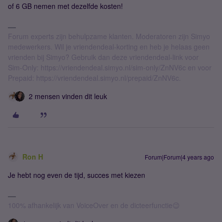
of 6 GB nemen met dezelfde kosten!
Forum experts zijn behulpzame klanten. Moderatoren zijn Simyo
medewerkers. Wil je vriendendeal-korting en heb je helaas geen
vrienden bij Simyo? Gebruik dan deze vriendendeal-link voor
Sim-Only: https://vriendendeal.simyo.nl/sim-only/ZnNV6c en voor
Prepaid: https://vriendendeal.simyo.nl/prepaid/ZnNV6c.
2 mensen vinden dit leuk
Ron H
Forum|Forum|4 years ago
Je hebt nog even de tijd, succes met kiezen
100% afhankelijk van VoiceOver en de dicteerfunctie😉