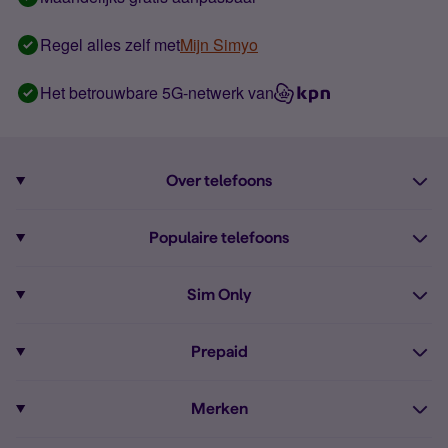
Regel alles zelf met
Mijn Simyo
Het betrouwbare 5G-netwerk van
Over telefoons
Abonnement met telefoon
Populaire telefoons
Informatie over telefoons
Pixel 10
Sim Only
Alle telefoons
Pixel 9a
Sim Only
Prepaid
iPhone 16
Sim Only internet
Prepaid
iPhone 16e
Merken
Onbeperkt bellen
Bestel Prepaid simkaart
iPhone 15