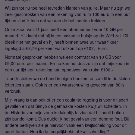
Wij zijn tot nu toe heel tevreden klanten van jullie. Maar nu zijn we
zeer geschrokken van een rekening van ruim 100 euro in een uur
tijd en vind ik toch dat we aan de bel moeten trekken.
Onze zoon van 11 jaar heeft een abonnement voor 10 GB per
maand. Hij dacht dat hij in een vakantie huisje op de WiFi zat. Dit
bleek niet het geval en hij heeft binnen twee uur twaalf keer
ingelogd a €8,79 per keer wat uitkomt op €107,- Euro.
Normaal gesproken hebben we een contract van 10 GB voor
€9,00 euro per maand. En nu kan het dus zo zijn dat mijn zoon in
een uur tijd een rekening kan opbouwen van ruim €100,-
Tuurlijk steken we de hand in eigen boezem en zal dit in de kleine
lettertjes staan. Ook is er een waarschuwing geweest van 80%
verbruik.
Mijn vraag is dan ook of er een coulante regeling is voor dit soort
gevallen en dat Simyo de gemaakte kosten kwijt wil schelden. In
de Historie van mijn zoon is duidelijk te zien dat hij nooit buiten
zijn bundel komt. Dus duidelijk het geval van een domme fout. Bij
andere bedrijven zie je hiervoor vaak een kwijtschelding voor dit
soort fouten. Heb ik de mogelijkheid tot kwijtschelding?