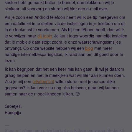
kosten hebt gemaakt buiten je bundel, dan blokkeren wij je
simkaart uit voorzorg en sturen wij hier een e-mail over.
Als je zoon een Android telefoon heeft wil ik de tip meegeven om
een datalimiet in te stellen via de instellingen in je telefoon om dit
in de toekomst te voorkomen. Als hij een iPhone heeft, dan wil ik
je verwijzen naar
dit topic
. Je kunt tegenwoordig namelijk instellen
dat je mobiele data stopt zodra je onze waarschuwingssms’jes
ontvangt. Op onze website hebben wij een
blog
met meer
handige internetbesparingstips, ik raad aan om dit goed door te
lezen.
Ik kan begrijpen dat het een keer mis kan gaan. Ik wil je daarom
graag helpen en met je meekijken wat wij hier aan kunnen doen.
Zou je mij een
privébericht
willen sturen met je persoonlijke
gegevens? Ik kan voor nu nog niks beloven, maar wij kunnen
samen naar de mogelijkheden kijken. 🙂
Groetjes,
Roeqajja
Stuur mij alleen een privé bericht als ik daar om vraag. Bedankt!