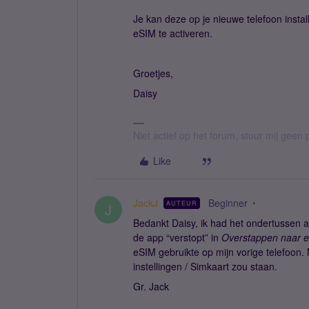
Je kan deze op je nieuwe telefoon inst
eSIM te activeren.
Groetjes,
Daisy
Niet actief op het forum, stuur mij geen 
Like
JackJ
Beginner
AUTEUR
J
Bedankt Daisy, ik had het ondertussen a
de app “verstopt” in
Overstappen naar 
eSIM gebruikte op mijn vorige telefoon. 
instellingen / Simkaart zou staan.
Gr. Jack