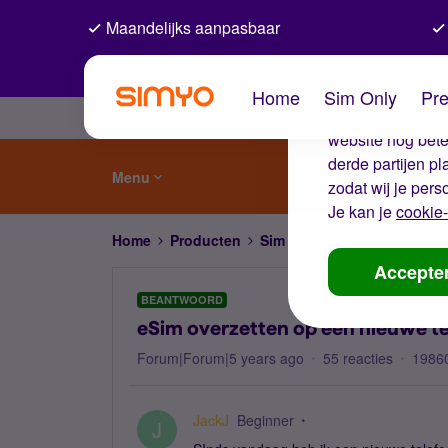
Maandelijks aanpasbaar
De coo
Home
Sim Only
Pre
Wij gebruiken co
website nog beter
derde partijen p
Menu
zodat wij je pers
Je kan je
cookie-
Home
Producten
Sim Only
eSim overzetten 
Accepte
BEANTWOORD
eSim overzetten op een nieuwe te
Forum|Forum|5 years ago
55 reacties
1986
JackJ
Beginner
J