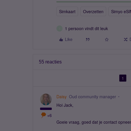
Simkaart
Overzetten
Simyo eS
1 persoon vindt dit leuk
T
Like
55 reacties
1
Daisy
Oud community manager
Hoi Jack,
+6
Goeie vraag, goed dat je contact opnee