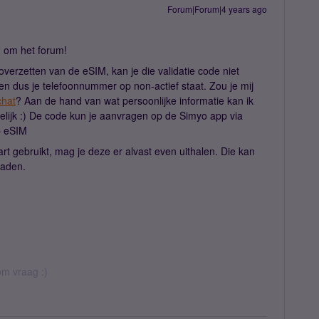
Forum|Forum|4 years ago
 om het forum!
t overzetten van de eSIM, kan je die validatie code niet
en dus je telefoonnummer op non-actief staat. Zou je mij
chat
? Aan de hand van wat persoonlijke informatie kan ik
lijk :) De code kun je aanvragen op de Simyo app via
p eSIM
rt gebruikt, mag je deze er alvast even uithalen. Die kan
oaden.
rom vraag :)