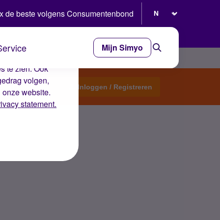
Selecteer taal
x de beste volgens Consumentenbond
Service
Mijn Simyo
e ervaring op de
s te zien. Ook
gedrag volgen,
Start een topic
Inloggen / Registreren
n onze website.
rivacy statement.