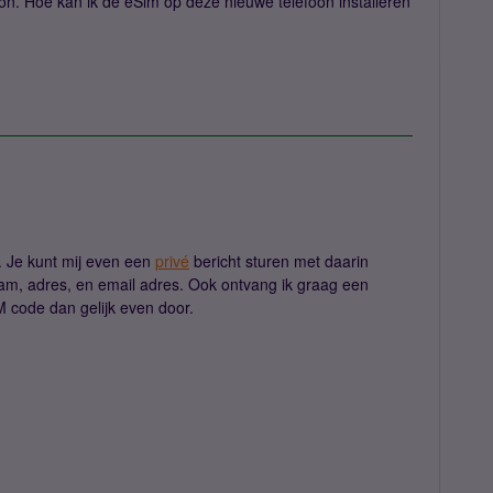
on. Hoe kan ik de eSim op deze nieuwe telefoon installeren
). Je kunt mij even een
privé
bericht sturen met daarin
am, adres, en email adres. Ook ontvang ik graag een
IM code dan gelijk even door.