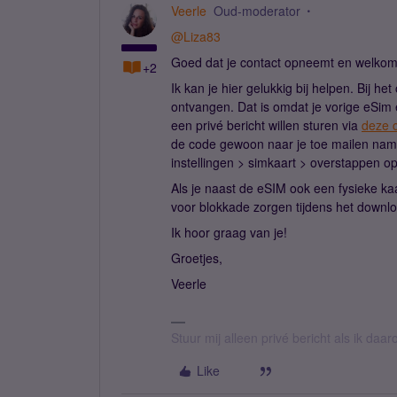
Veerle
Oud-moderator
@Liza83
Goed dat je contact opneemt en welkom
+2
Ik kan je hier gelukkig bij helpen. Bij he
ontvangen. Dat is omdat je vorige eSim 
een privé bericht willen sturen via
deze 
de code gewoon naar je toe mailen name
instellingen > simkaart > overstappen o
Als je naast de eSIM ook een fysieke kaa
voor blokkade zorgen tijdens het downl
Ik hoor graag van je!
Groetjes,
Veerle
Stuur mij alleen privé bericht als ik daa
Like