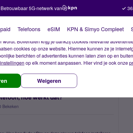
Betrouwbaar 5G-netwerk van
36
kies van Simyo
paid
Telefoons
eSIM
KPN & Simyo Compleet
okies op onze website. Met deze cookies zorgen wij ervoor dat j
 wordt. Bovendien krijg je dankzij cookies relevante advertentie
laatsen cookies op onze website. Hiermee kunnen ze je internet
oonlijke berichten of advertenties kunnen laten zien op en buite
instellingen
op elk moment aanpassen. Hier vind je ook onze
p
op een nieuwe telefoon, hoe werkt dat?
ren
Weigeren
lefoon, hoe werkt dat?
0 Bekeken