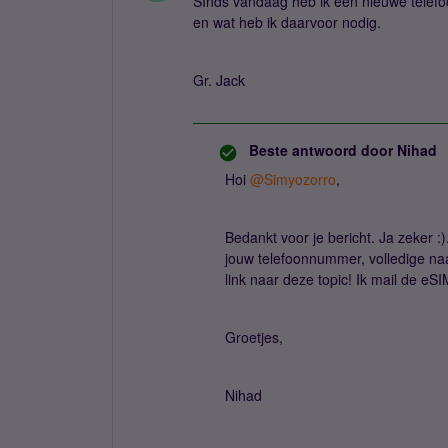
SInds vandaag heb ik een nieuwe telefo
en wat heb ik daarvoor nodig.
Gr. Jack
Beste antwoord door
Nihad
Hoi
@Simyozorro
,
Bedankt voor je bericht. Ja zeker :
jouw telefoonnummer, volledige na
link naar deze topic! Ik mail de eS
Groetjes,
Nihad