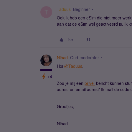
Taduus
Beginner
T
Ook ik heb een eSim die niet meer werkt
aan dat de eSim wel geactiveerd is. Ik k
Like
Nihad
Oud-moderator
Hoi
@Taduus
,
+4
Zou je mij een
privé
bericht kunnen stu
adres, en email adres? Ik mail de code d
Groetjes,
Nihad