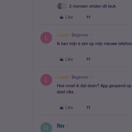
2 mensen vinden dit leuk
M
Like
Liza83
Beginner
L
Ik kan mijn e sim op mijn nieuwe telefoon
Like
Liza83
Beginner
L
Hoe moet ik dat doen? App geopend op m
doet niks
Like
Ray
R