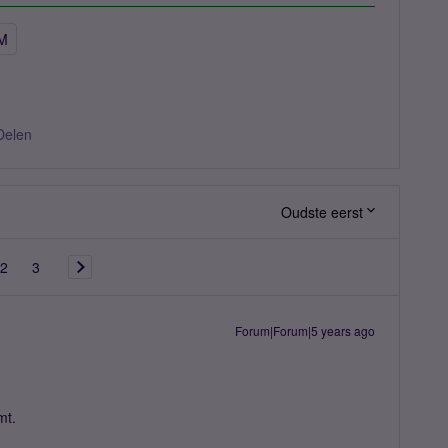
IM
Delen
Oudste eerst
2
3
Forum|Forum|5 years ago
mt.