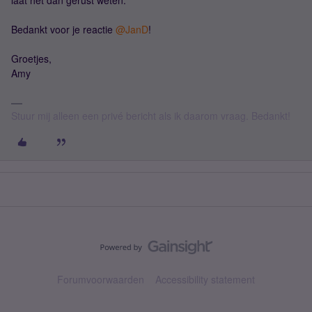
laat het dan gerust weten.
Bedankt voor je reactie ​
@JanD
!
Groetjes,
Amy
Stuur mij alleen een privé bericht als ik daarom vraag. Bedankt!
Forumvoorwaarden
Accessibility statement