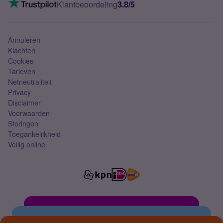
VoLTE 4G bellen
Klantbeoordeling
3.8/5
Mobiel abonnement
Simkaart
Annuleren
Klachten
Cookies
Tarieven
Netneutraliteit
Privacy
Disclaimer
Voorwaarden
Storingen
Toegankelijkheid
Veilig online