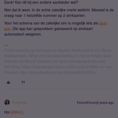
Dank! Kan dit bij een andere aanbieder wel?
Niet dat ik weet. In de echte zakelijke markt wellicht. Meestal is de
vraag naar 1 hetzelfde nummer op 2 simkaarten.
Voor het schema van de zakelijke sim is mogelijk iets als
deze
app
. Die app kan gesprekken gebaseerd op simkaart
automatisch weigeren.
Forum experts zijn behulpzame klanten. Moderatoren zijn Simyo
medewerkers. Wil je vriendendeal-korting en heb je helaas geen
vrienden bij Simyo? Gebruik dan deze vriendendeal-link voor
Sim-Only: https://vriendendeal.simyo.nl/sim-only/ZnNV6c en voor
Prepaid: https://vriendendeal.simyo.nl/prepaid/ZnNV6c.
Roeqajja
Forum|Forum|3 years ago
Hoi
@MUU
,