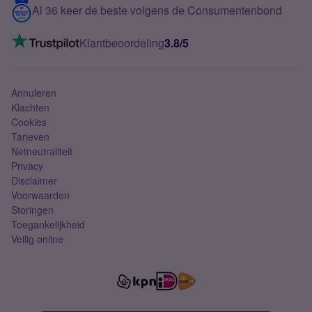
Contact
Al 36 keer de beste volgens de Consumentenbond
Mobiel internet
VoLTE 4G bellen
Klantbeoordeling
3.8/5
Mobiel abonnement
Simkaart
Annuleren
Klachten
Cookies
Tarieven
Netneutraliteit
Privacy
Disclaimer
Voorwaarden
Storingen
Toegankelijkheid
Veilig online