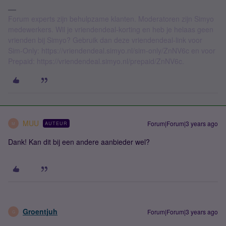
Forum experts zijn behulpzame klanten. Moderatoren zijn Simyo
medewerkers. Wil je vriendendeal-korting en heb je helaas geen
vrienden bij Simyo? Gebruik dan deze vriendendeal-link voor
Sim-Only: https://vriendendeal.simyo.nl/sim-only/ZnNV6c en voor
Prepaid: https://vriendendeal.simyo.nl/prepaid/ZnNV6c.
MUU
Forum|Forum|3 years ago
AUTEUR
M
Dank! Kan dit bij een andere aanbieder wel?
Groentjuh
Forum|Forum|3 years ago
G