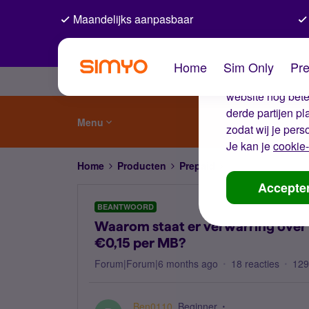
Maandelijks aanpasbaar
De coo
Home
Sim Only
Pre
Wij gebruiken co
website nog beter
derde partijen p
Menu
zodat wij je pers
Je kan je
cookie-
Home
Producten
Prepaid
Waarom staat er v
Accepte
BEANTWOORD
Waarom staat er verwarring over 
€0,15 per MB?
Forum|Forum|6 months ago
18 reacties
129
Ben0110
Beginner