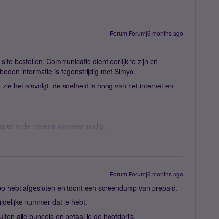
Forum|Forum|6 months ago
 site bestellen. Communicatie dient eerlijk te zijn en
boden informatie is tegenstrijdig met Simyo.
 zie het alsvolgt, de snelheid is hoog van het internet en
ieper in de materie wanneer nodig.
Forum|Forum|6 months ago
 abo hebt afgesloten en toont een screendump van prepaid.
ijdelijke nummer dat je hebt.
uiten alle bundels en betaal je de hoofdprijs.