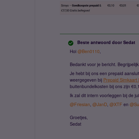
Beste antwoord door
Sedat
Hoi ​
@Ben0110
,
Bedankt voor je bericht. Begrijpelijk
Je hebt bij ons een prepaid aanslu
weergegeven bij
Prepaid Simkaart 
buitenbundelkosten bij ons zijn €0
Ik zal dit intern voorleggen bij de j
@Friesian
, ​
@JanD
, ​
@XTF
en ​
@Su
Groetjes,
Sedat