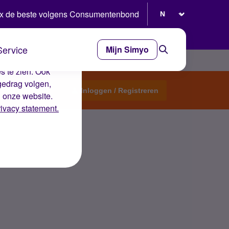
Selecteer taal
x de beste volgens Consumentenbond
Service
Mijn Simyo
e ervaring op de
s te zien. Ook
gedrag volgen,
Start een topic
Inloggen / Registreren
n onze website.
rivacy statement.