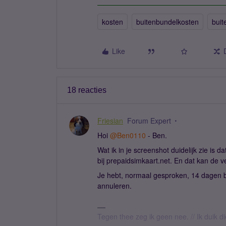
kosten
buitenbundelkosten
buit
Like
18 reacties
Friesian
Forum Expert
Hoi ​
@Ben0110
- Ben.
Wat ik in je screenshot duidelijk zie is 
bij prepaidsimkaart.net. En dat kan de v
Je hebt, normaal gesproken, 14 dagen 
annuleren.
Tegen thee zeg ik geen nee. // Ik duik d