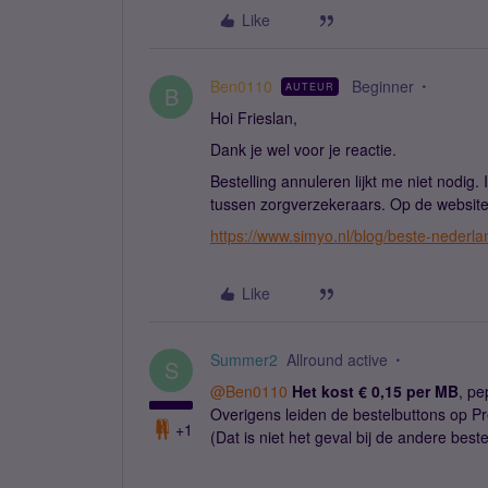
Like
Ben0110
Beginner
AUTEUR
B
Hoi Frieslan,
Dank je wel voor je reactie.
Bestelling annuleren lijkt me niet nodig. 
tussen zorgverzekeraars. Op de website
https://www.simyo.nl/blog/beste-nederla
Like
Summer2
Allround active
S
@Ben0110
Het kost € 0,15 per MB
, pe
Overigens leiden de bestelbuttons op Pr
+1
(Dat is niet het geval bij de andere bes