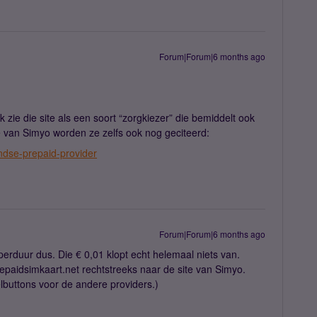
Forum|Forum|6 months ago
Ik zie die site als een soort “zorgkiezer” die bemiddelt ook
 van Simyo worden ze zelfs ook nog geciteerd:
ndse-prepaid-provider
Forum|Forum|6 months ago
perduur dus. Die € 0,01 klopt echt helemaal niets van.
epaidsimkaart.net rechtstreeks naar de site van Simyo.
telbuttons voor de andere providers.)