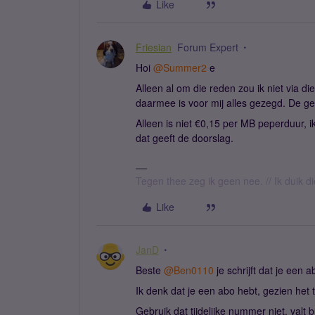
Like
Friesian
Forum Expert
Hoi ​
@Summer2
e
Alleen al om die reden zou ik niet via die
daarmee is voor mij alles gezegd. De ge
Alleen is niet €0,15 per MB peperduur, ik
dat geeft de doorslag.
Tegen thee zeg ik geen nee. // Ik duik d
Like
JanD
Beste ​
@Ben0110
je schrijft dat je een
Ik denk dat je een abo hebt, gezien het t
Gebruik dat tijdelijke nummer niet, valt b