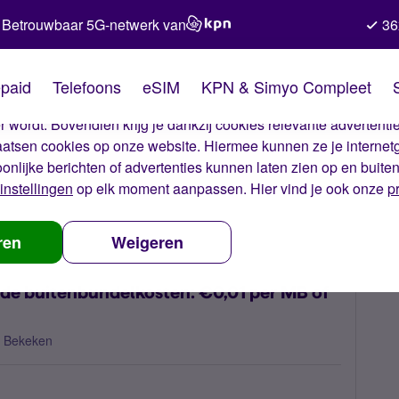
Betrouwbaar 5G-netwerk van
36
kies van Simyo
paid
Telefoons
eSIM
KPN & Simyo Compleet
okies op onze website. Met deze cookies zorgen wij ervoor dat j
 wordt. Bovendien krijg je dankzij cookies relevante advertentie
laatsen cookies op onze website. Hiermee kunnen ze je internet
oonlijke berichten of advertenties kunnen laten zien op en buite
instellingen
op elk moment aanpassen. Hier vind je ook onze
p
erwarring over de buitenbundelkosten: €0,01 per MB of €0,15 per MB?
ren
Weigeren
de buitenbundelkosten: €0,01 per MB of
 Bekeken