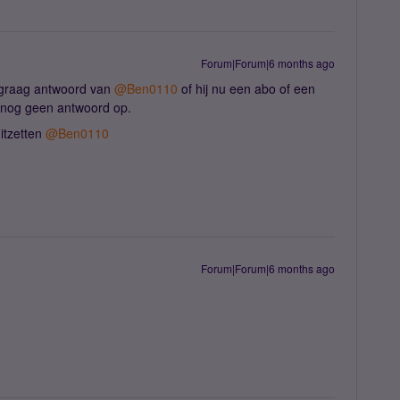
Forum|Forum|6 months ago
graag antwoord van ​
@Ben0110
of hij nu een abo of een
 nog geen antwoord op.
tzetten ​
@Ben0110
Forum|Forum|6 months ago