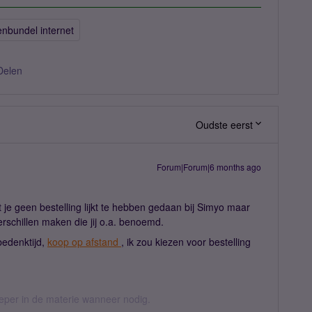
enbundel internet
Delen
Oudste eerst
Forum|Forum|6 months ago
dat je geen bestelling lijkt te hebben gedaan bij Simyo maar
erschillen maken die jij o.a. benoemd.
bedenktijd,
koop op afstand
, ik zou kiezen voor bestelling
ieper in de materie wanneer nodig.