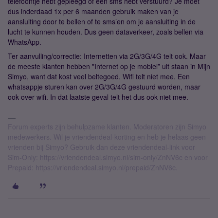
telefoontje hebt gepleegd of een sms hebt verstuurd? Je moet
dus inderdaad 1x per 6 maanden gebruik maken van je
aansluiting door te bellen of te sms’en om je aansluiting in de
lucht te kunnen houden. Dus geen dataverkeer, zoals bellen via
WhatsApp.
Ter aanvulling/correctie: Internetten via 2G/3G/4G telt ook. Maar
de meeste klanten hebben "Internet op je mobiel” uit staan in Mijn
Simyo, want dat kost veel beltegoed. Wifi telt niet mee. Een
whatsappje sturen kan over 2G/3G/4G gestuurd worden, maar
ook over wifi. In dat laatste geval telt het dus ook niet mee.
Forum experts zijn behulpzame klanten. Moderatoren zijn Simyo
medewerkers. Wil je vriendendeal-korting en heb je helaas geen
vrienden bij Simyo? Gebruik dan deze vriendendeal-link voor
Sim-Only: https://vriendendeal.simyo.nl/sim-only/ZnNV6c en voor
Prepaid: https://vriendendeal.simyo.nl/prepaid/ZnNV6c.