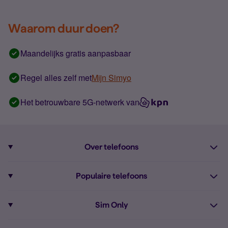
Waarom duur doen?
Maandelijks gratis aanpasbaar
Regel alles zelf met
Mijn Simyo
Het betrouwbare 5G-netwerk van
Over telefoons
Abonnement met telefoon
Populaire telefoons
Informatie over telefoons
Pixel 10
Sim Only
Alle telefoons
Pixel 9a
Sim Only