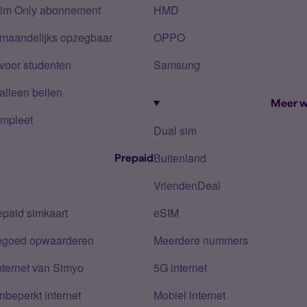
Sim Only abonnement
HMD
 maandelijks opzegbaar
OPPO
voor studenten
Samsung
alleen bellen
Meer w
mpleet
Dual sim
Buitenland
Prepaid
VriendenDeal
epaid simkaart
eSIM
tegoed opwaarderen
Meerdere nummers
nternet van Simyo
5G internet
nbeperkt internet
Mobiel internet