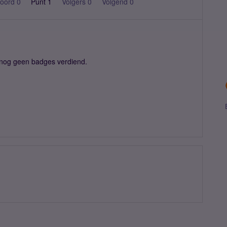
oord 0
Punt 1
Volgers
0
Volgend
0
nog geen badges verdiend.