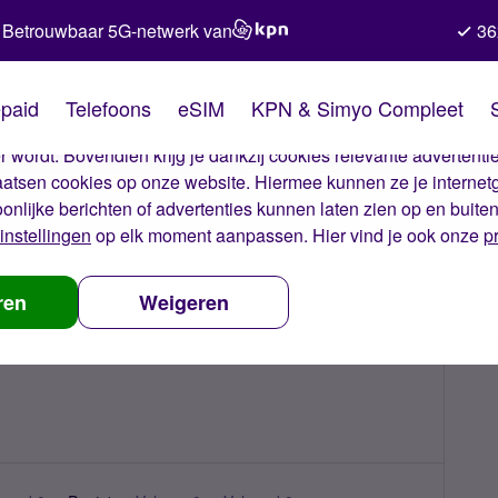
Betrouwbaar 5G-netwerk van
36
kies van Simyo
paid
Telefoons
eSIM
KPN & Simyo Compleet
okies op onze website. Met deze cookies zorgen wij ervoor dat j
 wordt. Bovendien krijg je dankzij cookies relevante advertentie
laatsen cookies op onze website. Hiermee kunnen ze je internet
oonlijke berichten of advertenties kunnen laten zien op en buite
instellingen
op elk moment aanpassen. Hier vind je ook onze
p
ren
Weigeren