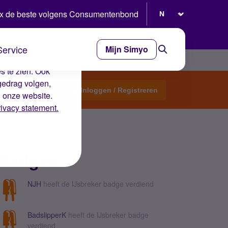
Selecteer taal
x de beste volgens Consumentenbond
Service
Mijn Simyo
e ervaring op de
s te zien. Ook
gedrag volgen,
Start een topic
Inloggen / Registreren
n onze website.
rivacy statement.
Badges
NJH
heeft de IJsbreker badge verdiend
BadslipperK
heeft de IJsbreker badge
verdiend