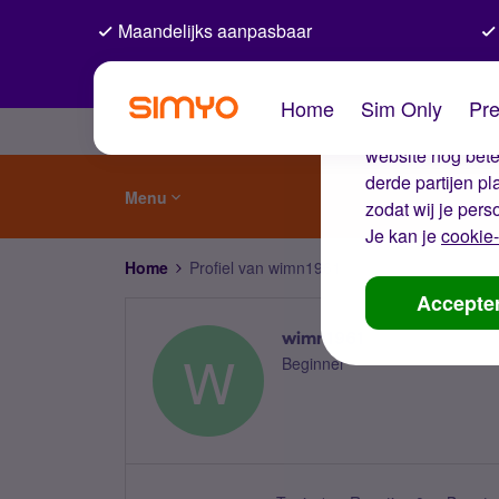
Maandelijks aanpasbaar
De coo
Home
Sim Only
Pre
Wij gebruiken co
website nog beter
derde partijen p
Menu
zodat wij je pers
Je kan je
cookie-
Home
Profiel van wimn1961
Accepte
wimn1961
W
Beginner