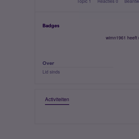
Topic 1
Reacties 0
Beantw
Badges
wimn1961 heeft 
Over
Lid sinds
Activiteiten