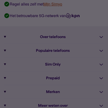
Regel alles zelf met
Mijn Simyo
Het betrouwbare 5G-netwerk van
Over telefoons
Abonnement met telefoon
Populaire telefoons
Informatie over telefoons
Pixel 10
Sim Only
Alle telefoons
Pixel 9a
Sim Only
Prepaid
iPhone 16
Sim Only internet
Prepaid
iPhone 16e
Merken
Onbeperkt bellen
Bestel Prepaid simkaart
iPhone 15
Apple
Zakelijk Sim Only abonnement
Meer weten over
Prepaid tegoed opwaarderen