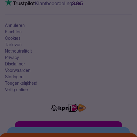
VoLTE 4G bellen
Klantbeoordeling
3.8/5
Mobiel abonnement
Simkaart
Annuleren
Klachten
Cookies
Tarieven
Netneutraliteit
Privacy
Disclaimer
Voorwaarden
Storingen
Toegankelijkheid
Veilig online