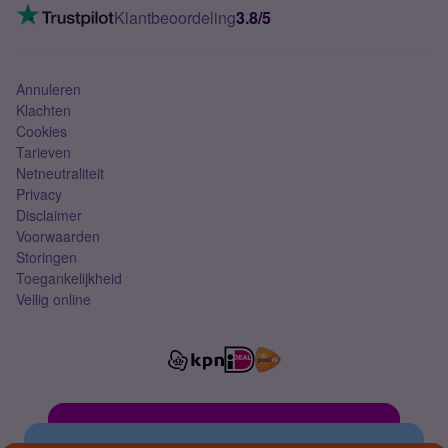
VoLTE 4G bellen
Klantbeoordeling
3.8/5
Mobiel abonnement
Simkaart
Annuleren
Klachten
Cookies
Tarieven
Netneutraliteit
Privacy
Disclaimer
Voorwaarden
Storingen
Toegankelijkheid
Veilig online