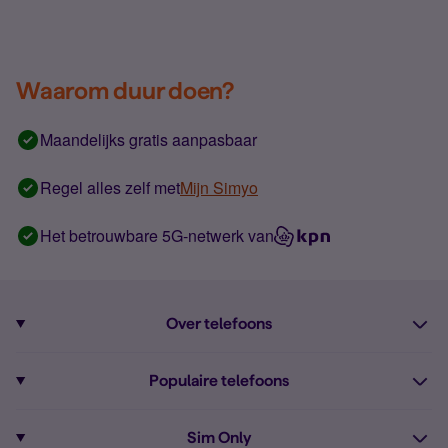
Waarom duur doen?
Maandelijks gratis aanpasbaar
Regel alles zelf met
Mijn Simyo
Het betrouwbare 5G-netwerk van
Over telefoons
Abonnement met telefoon
Populaire telefoons
Informatie over telefoons
Pixel 10
Sim Only
Alle telefoons