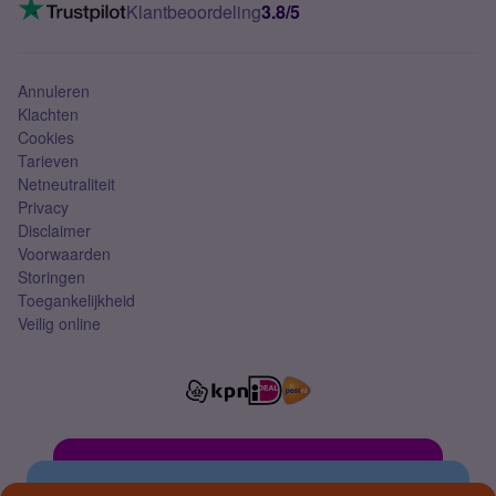
VoLTE 4G bellen
Klantbeoordeling
3.8/5
Mobiel abonnement
Simkaart
Annuleren
Klachten
Cookies
Tarieven
Netneutraliteit
Privacy
Disclaimer
Voorwaarden
Storingen
Toegankelijkheid
Veilig online